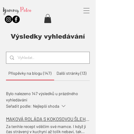
Yummy
Paleo
Výsledky vyhledávání
Příspěvky na blogu (147)
Další stránky (13)
Produkty (10)
Bylo nalezeno 147 výsledků u prázdného
vyhledávání
Seřadit podle:
Nejlepší shoda
MAKOVÁ ROLÁDA S KOKOSOVOU ŠLEHAČKOU
Za tenhle recept vděčím své mamce. I když jí
čas strávený v kuchyni až tolik nebaví, tak