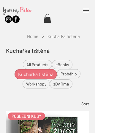
Yummy
Paleo
Home
Kuchařka tištěná
Kuchařka tištěná
All Products
eBooky
Kuchařka tištěná
Proběhlo
Workshopy
zDARma
Sort
POSLEDNÍ KUSY