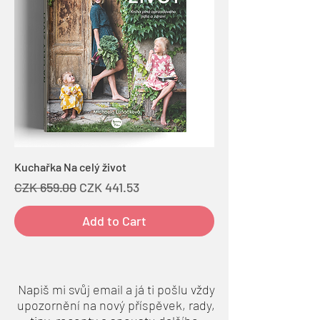
Kuchařka Na celý život
Regular Price
Sale Price
CZK 659.00
CZK 441.53
Add to Cart
Napiš mi svůj email a já ti pošlu vždy
upozornění na nový příspěvek, rady,