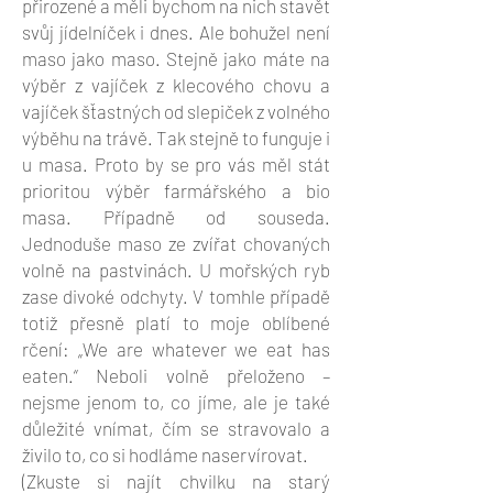
přirozené a měli bychom na nich stavět
svůj jídelníček i dnes. Ale bohužel není
maso jako maso. Stejně jako máte na
výběr z vajíček z klecového chovu a
vajíček šťastných od slepiček z volného
výběhu na trávě. Tak stejně to funguje i
u masa. Proto by se pro vás měl stát
prioritou výběr farmářského a bio
masa. Případně od souseda.
Jednoduše maso ze zvířat chovaných
volně na pastvinách. U mořských ryb
zase divoké odchyty. V tomhle případě
totiž přesně platí to moje oblíbené
rčení: „We are whatever we eat has
eaten.“ Neboli volně přeloženo –
nejsme jenom to, co jíme, ale je také
důležité vnímat, čím se stravovalo a
živilo to, co si hodláme naservírovat.
(Zkuste si najít chvilku na starý