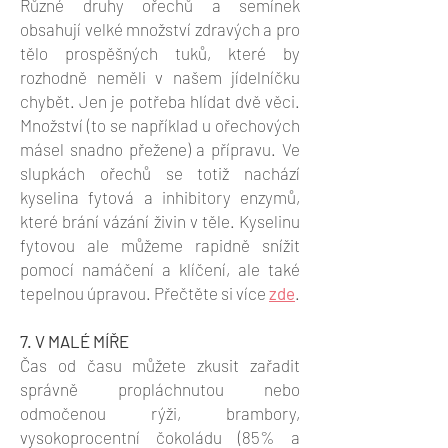
Různé druhy ořechů a semínek
obsahují velké množství zdravých a pro
tělo prospěšných tuků, které by
rozhodně neměli v našem jídelníčku
chybět. Jen je potřeba hlídat dvě věci.
Množství (to se například u ořechových
másel snadno přežene) a přípravu. Ve
slupkách ořechů se totiž nachází
kyselina fytová a inhibitory enzymů,
které brání vázání živin v těle. Kyselinu
fytovou ale můžeme rapidně snížit
pomocí namáčení a klíčení, ale také
tepelnou úpravou. Přečtěte si více
zde
.
7. V MALÉ MÍŘE
Čas od času můžete zkusit zařadit
správně propláchnutou nebo
odmočenou rýži, brambory,
vysokoprocentní čokoládu (85% a