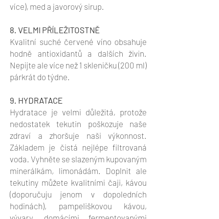
více), med a javorový sirup.
8. VELMI PŘÍLEŽITOSTNĚ
Kvalitní suché červené víno obsahuje
hodně antioxidantů a dalších živin.
Nepijte ale více než 1 skleničku (200 ml)
párkrát do týdne.
9. HYDRATACE
Hydratace je velmi důležitá, protože
nedostatek tekutin poškozuje naše
zdraví a zhoršuje naši výkonnost.
Základem je čistá nejlépe filtrovaná
voda. Vyhněte se slazeným kupovaným
minerálkám, limonádám. Doplnit ale
tekutiny můžete kvalitními čaji, kávou
(doporučuju jenom v dopoledních
hodinách), pampeliškovou kávou,
vývary, domácími fermentovanými