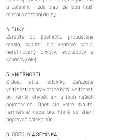
u zeleniny i zde platí, že jsou lepší
místní a sezónní druhy.
4. TUKY
Zařaďte do jídelníčku propuštěné
máslo, kvalitní bio vepřové sádlo,
nerefinovaný olivový, avokádový a
kokosový olej.
5. VNITŘNOSTI
Srdce, játra, ledvinky. Zařazujte
vnitřnosti na pravidelné bázi. Vnitřnosti
by neměli chybět ani u těch našich
nejmenších. Opět ale volte kvalitní
farmářské nebo bio, které se shání
popravdě daleko hůř.
6. OŘECHY A SEMÍNKA