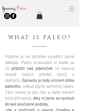
Yummy
Paleo
WHAT IS PALEO?
Pojďme si na začátek vysvětlit úplné
základy. Paleo stravování si klade za
cíl
přiblížit náš jídelníček
co nejvíce
stravě našich předků lovců a
sběračů.
Opravdu je tedy vzorem doba
paleolitu
, odkud plyne samotný název.
Tato strava je pro nás a naše trávení
totiž přirozená,
díky ní jsme se vyvinuli
do své současné podoby.
Jde v podstatě o návrat člověka k