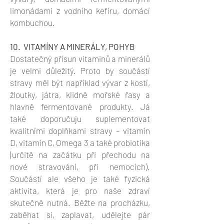
limonádami z vodního kefíru, domácí
kombuchou.
10. VITAMÍNY A MINERÁLY, POHYB
Dostatečný přísun vitaminů a minerálů
je velmi důležitý. Proto by součástí
stravy měl být například vývar z kostí,
žloutky, játra, klidně mořské řasy a
hlavně fermentované produkty. Já
také doporučuju suplementovat
kvalitními doplňkami stravy – vitamín
D, vitamín C, Omega 3 a také probiotika
(určitě na začátku při přechodu na
nové stravování, při nemocích).
Součástí ale všeho je také fyzická
aktivita, která je pro naše zdraví
skutečně nutná. Běžte na procházku,
zaběhat si, zaplavat, udělejte pár