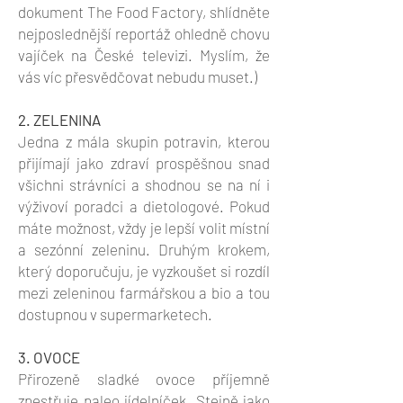
dokument The Food Factory, shlídněte
nejposlednější reportáž ohledně chovu
vajíček na České televizi. Myslím, že
vás víc přesvědčovat nebudu muset.)
2. ZELENINA
Jedna z mála skupin potravin, kterou
přijímají jako zdraví prospěšnou snad
všichni strávníci a shodnou se na ní i
výživoví poradci a dietologové. Pokud
máte možnost, vždy je lepší volit místní
a sezónní zeleninu. Druhým krokem,
který doporučuju, je vyzkoušet si rozdíl
mezi zeleninou farmářskou a bio a tou
dostupnou v supermarketech.
3. OVOCE
Přirozeně sladké ovoce příjemně
zpestřuje paleo jídelníček. Stejně jako