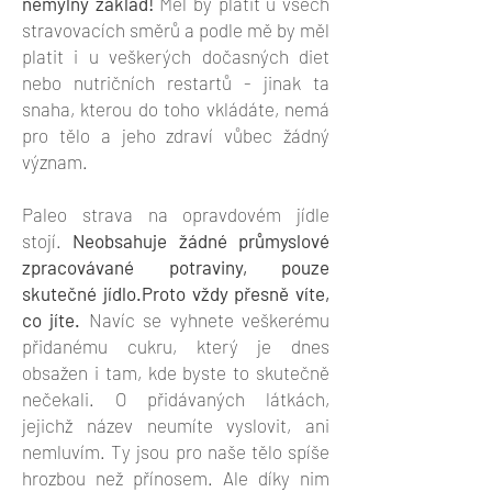
nemylný základ!
Měl by platit u všech
stravovacích směrů a podle mě by měl
platit i u veškerých dočasných diet
nebo nutričních restartů - jinak ta
snaha, kterou do toho vkládáte, nemá
pro tělo a jeho zdraví vůbec žádný
význam.
Paleo strava na opravdovém jídle
stojí.
Neobsahuje žádné průmyslové
zpracovávané potraviny, pouze
skutečné jídlo.Proto vždy přesně víte,
co jíte.
Navíc se vyhnete veškerému
přidanému cukru, který je dnes
obsažen i tam, kde byste to skutečně
nečekali. O přidávaných látkách,
jejichž název neumíte vyslovit, ani
nemluvím. Ty jsou pro naše tělo spíše
hrozbou než přínosem. Ale díky nim