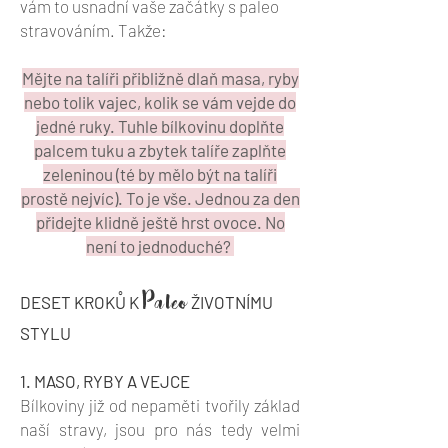
vám to usnadní vaše začátky s paleo
stravováním. Takže:
Mějte na talíři přibližně dlaň masa, ryby
nebo tolik vajec, kolik se vám vejde do
jedné ruky. Tuhle bílkovinu doplňte
palcem tuku a zbytek talíře zaplňte
zeleninou (té by mělo být na talíři
prostě nejvíc). To je vše. Jednou za den
přidejte klidně ještě hrst ovoce. No
není to jednoduché?
Paleo
DESET KROKŮ K
ŽIVOTNÍMU
STYLU
1. MASO, RYBY A VEJCE
Bílkoviny již od nepaměti tvořily základ
naší stravy, jsou pro nás tedy velmi