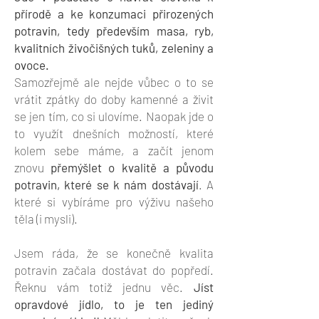
přírodě a ke konzumaci přirozených
potravin, tedy především masa, ryb,
kvalitních živočišných tuků, zeleniny a
ovoce.
Samozřejmě ale nejde vůbec o to se
vrátit zpátky do doby kamenné a živit
se jen tím, co si ulovíme. Naopak jde o
to využít dnešních možností, které
kolem sebe máme, a začít jenom
znovu
přemýšlet o kvalitě a původu
potravin, které se k nám dostávají
. A
které si vybíráme pro výživu našeho
těla (i mysli).
Jsem ráda, že se konečně kvalita
potravin začala dostávat do popředí.
Řeknu vám totiž jednu věc.
Jíst
opravdové jídlo, to je ten jediný