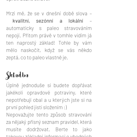
Mrzí mě, že se v dnešní době slova –
kvalitní, sezónní a lokální
–
automaticky s paleo stravováním
nepojí. Přitom právě v tomhle vidím já
ten naprostý základ! Tohle by vám
mělo naskočit, když se vás někdo
zeptá, co to paleo vlastně je.
Skladba
Úplně jednoduše si budete dopřávat
jakékoli opravdové potraviny, které
nepotřebují obal a u kterých jste si na
první pohled jisti složením :)
Nepovažujte tento způsob stravování
za nějaký přísný seznam pravidel, která
musíte dodržovat. Berte to jako
takovou základní informaci o vhodných