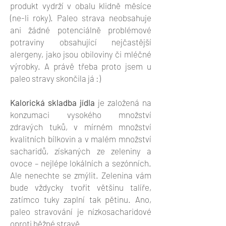
produkt vydrží v obalu klidně měsíce
(ne-li roky). Paleo strava neobsahuje
ani žádné potenciálně problémové
potraviny obsahující nejčastější
alergeny, jako jsou obiloviny či mléčné
výrobky. A právě třeba proto jsem u
paleo stravy skončila já :)
Kalorická skladba jídla
je založená na
konzumaci vysokého množství
zdravých tuků, v mírném množství
kvalitních bílkovin a v malém množství
sacharidů, získaných ze zeleniny a
ovoce – nejlépe lokálních a sezónních.
Ale nenechte se zmýlit. Zelenina vám
bude vždycky tvořit většinu talíře,
zatímco tuky zaplní tak pětinu. Ano,
paleo stravování je nízkosacharidové
oproti běžné stravě.