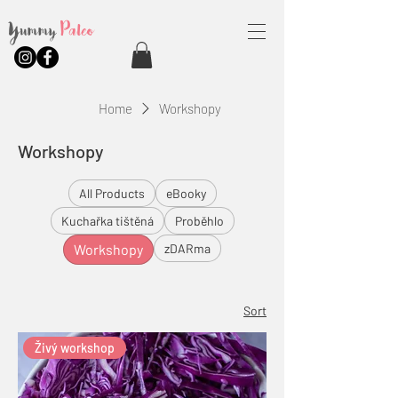
Yummy
Paleo
Home
Workshopy
Workshopy
All Products
eBooky
Kuchařka tištěná
Proběhlo
Workshopy
zDARma
Sort
Živý workshop