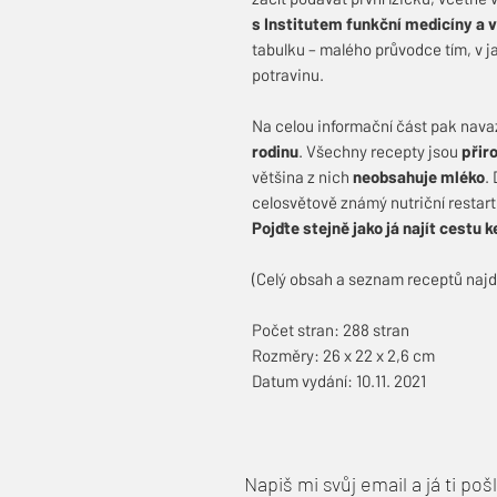
s Institutem funkční medicíny a v
tabulku – malého průvodce tím, v j
potravinu.
Na celou informační část pak nav
rodinu
. Všechny recepty jsou
přir
většina z nich
neobsahuje mléko
.
celosvětově známý nutriční restart
Pojďte stejně jako já najít cestu 
(Celý obsah a seznam receptů najde
Počet stran: 288 stran
Rozměry: 26 x 22 x 2,6 cm
Datum vydání: 10.11. 2021
Napiš mi svůj email a já ti po