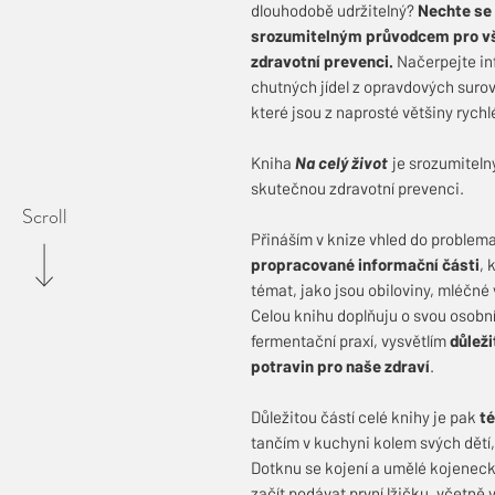
dlouhodobě udržitelný?
Nechte se 
srozumitelným průvodcem pro vše
zdravotní prevenci.
Načerpejte in
chutných jídel z opravdových surov
které jsou z naprosté většiny rychl
Kniha
Na celý život
je srozumiteln
skutečnou zdravotní prevenci.
Scroll
Přináším v knize vhled do problem
propracované informační části
, 
témat, jako jsou obiloviny, mléčné 
Celou knihu doplňuju o svou osobn
fermentační praxí, vysvětlím
důleži
potravin
pro naše zdraví
.
Důležitou částí celé knihy je pak
t
tančím v kuchyni kolem svých dětí
Dotknu se kojení a umělé kojenecké
začít podávat první lžičku, včetn