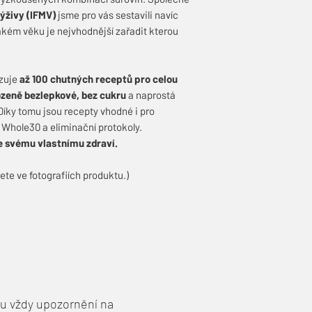
ýživy (IFMV)
jsme pro vás sestavili navíc
akém věku je nejvhodnější zařadit kterou
azuje
až 100 chutných receptů pro celou
ozeně bezlepkové, bez cukru
a naprostá
 Díky tomu jsou recepty vhodné i pro
 Whole30 a eliminační protokoly.
ke svému vlastnímu zdraví.
te ve fotografiích produktu.)
šlu vždy upozornění na