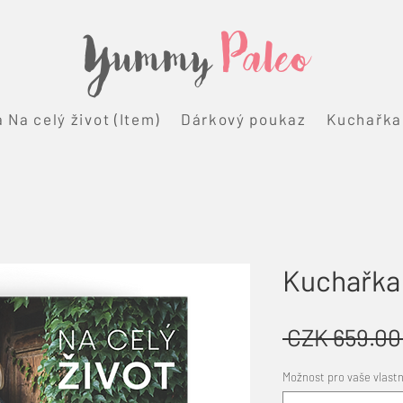
Yummy
Paleo
 Na celý život (Item)
Dárkový poukaz
Kuchařka 
Kuchařka 
 CZK 659.00
Možnost pro vaše vlastní