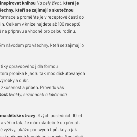
inspirovat knihou
Na celý život,
která je
chny, kteří se zajímají o skutečnou
formace a proměňte je v receptové části do
in. Celkem v knize najdete až 100 receptů,
é na přípravu a vhodné pro celou rodinu.
ým návodem pro všechny, kteří se zajímají o
atiky opravdového jídla formou
která proniká k jádru tak moc diskutovaných
výrobky a cukr.
í zkušenost a příběh. Provedu vás
tost
kvality, sezónnosti a lokálnosti
éma dětské stravy
. Svých posledních 10 let
, a věřím tak, že mám skutečně co předat.
 výživy, ukážu pár svých tipů, kdy a jak
ě vyzkoušených kombinací surovin. Společně