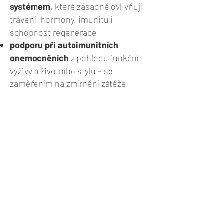
systémem
, které zásadně ovlivňují
trávení, hormony, imunitu i
schopnost regenerace
podporu při autoimunitních
onemocněních
z pohledu funkční
výživy a životního stylu – se
zaměřením na zmírnění zátěže
organismu a podporu rovnováhy
metabolické zdraví a redukci
hmotnosti
jako důsledek funkčního
nastavení těla, nikoli krátkodobých
restrikcí
výživu jako nástroj regenerace
, ne
kontroly, bez tlaku, extrémů a
rigidních pravidel
Mým cílem není „opravovat“ tělo, ale