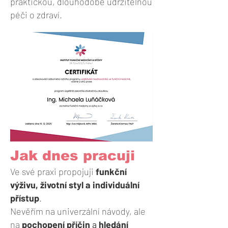
praktickou, dlouhodobě udržitelnou
péči o zdraví.
Jak dnes pracuji
Ve své praxi propojuji
funkční
výživu, životní styl a individuální
přístup
.
Nevěřím na univerzální návody, ale
na
pochopení příčin
a
hledání