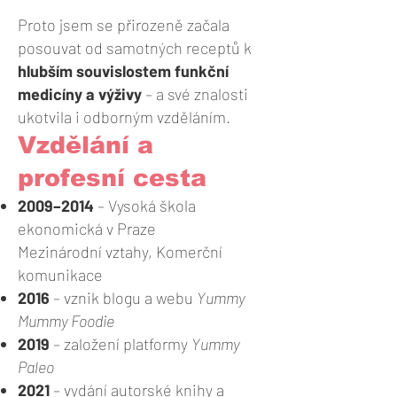
Proto jsem se přirozeně začala
posouvat od samotných receptů k
hlubším souvislostem funkční
medicíny a výživy
– a své znalosti
ukotvila i odborným vzděláním.
Vzdělání a
profesní cesta
2009–2014
– Vysoká škola
ekonomická v Praze
Mezinárodní vztahy, Komerční
komunikace
2016
– vznik blogu a webu
Yummy
Mummy Foodie
2019
– založení platformy
Yummy
Paleo
2021
– vydání autorské
knihy a