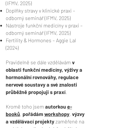
(IFMV, 2025)
Doplňky stravy v klinické praxi –
odborný seminář (IFMV, 2025)
Nástroje funkční medicíny v praxi –
odborný seminář (IFMV, 2025)
Fertility & Hormones – Aggie Lal
(2024)
Pravidelně se dále vzdělávám
v
oblasti funkční medicíny, výživy a
hormonální rovnováhy, regulace
nervové soustavy a své znalosti
průběžně propojuji s praxí
.
Kromě toho jsem
autorkou
e-
booků
,
pořádám
workshopy
,
výzvy
a vzdělávací projekty
zaměřené na