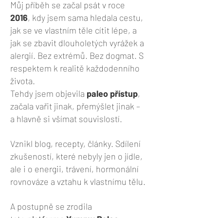
Můj příběh se začal psát v roce
2016
, kdy jsem sama hledala cestu,
jak se ve vlastním těle cítit lépe, a
jak se zbavit dlouholetých vyrážek a
alergií. Bez extrémů. Bez dogmat. S
respektem k realitě každodenního
života.
Tehdy jsem objevila
paleo přístup
,
začala vařit jinak, přemýšlet jinak –
a hlavně si všímat souvislostí.
Vznikl blog, recepty, články. Sdílení
zkušeností, které nebyly jen o jídle,
ale i o energii, trávení, hormonální
rovnováze a vztahu k vlastnímu tělu.
A postupně se zrodila