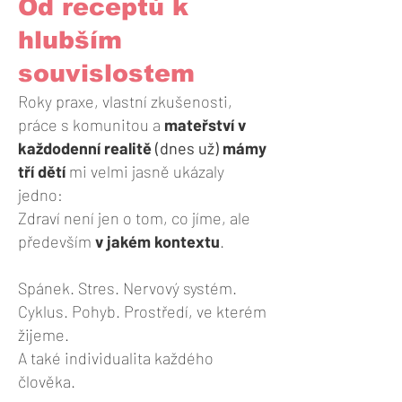
Od receptů k
hlubším
souvislostem
Roky praxe, vlastní zkušenosti,
práce s komunitou a
mateřství v
každodenní realitě
(dnes už)
mámy
tří dětí
mi velmi jasně ukázaly
jedno:
Zdraví není jen o tom, co jíme, ale
především
v jakém kontextu
.
Spánek. Stres. Nervový systém.
Cyklus. Pohyb. Prostředí, ve kterém
žijeme.
A také individualita každého
člověka.