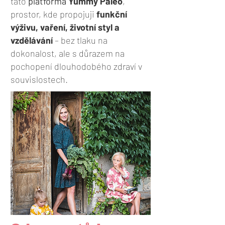
tato
platforma
Yummy Paleo
,
prostor, kde propojuji
funkční
výživu, vaření, životní styl a
vzdělávání
– bez tlaku na
dokonalost, ale s důrazem na
pochopení dlouhodobého zdraví v
souvislostech.