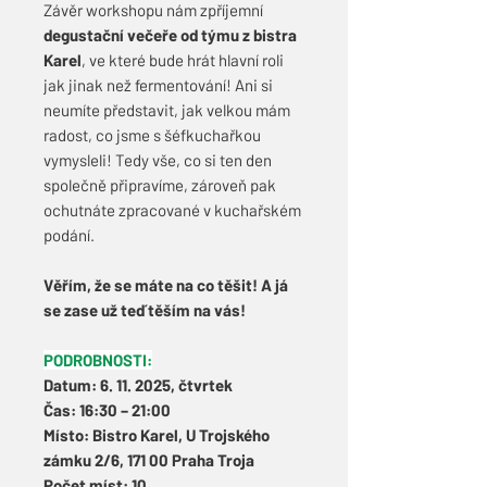
Závěr workshopu nám zpříjemní
degustační večeře
od týmu z bistra
Karel
, ve které bude hrát hlavní roli
jak jinak než fermentování! Ani si
neumíte představit, jak velkou mám
radost, co jsme s šéfkuchařkou
vymysleli! Tedy vše, co si ten den
společně připravíme, zároveň pak
ochutnáte zpracované v kuchařském
podání.
Věřím, že se
máte na co těšit! A já
se zase už teď těším na vás!
PODROBNOSTI:
Datum: 6. 11. 2025, čtvrtek
Čas: 16:30 – 21:00
Místo: Bistro Karel, U Trojského
zámku 2/6, 171 00 Praha Troja
Počet míst: 10