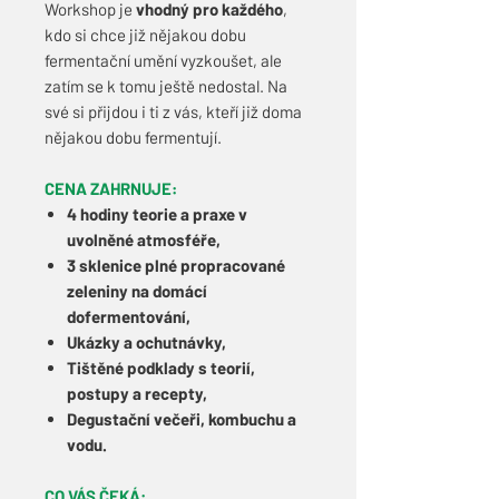
Workshop je
vhodný pro každého
,
kdo si chce již nějakou dobu
fermentační umění vyzkoušet, ale
zatím se k tomu ještě nedostal. Na
své si přijdou i ti z vás, kteří již doma
nějakou dobu fermentují.
CENA ZAHRNUJE:
4 hodiny teorie a praxe v
uvolněné atmosféře,
3 sklenice plné propracované
zeleniny na domácí
dofermentování,
Ukázky a ochutnávky,
Tištěné podklady s teorií,
postupy a recepty,
Degustační večeři, kombuchu a
vodu.
CO VÁS ČEKÁ: