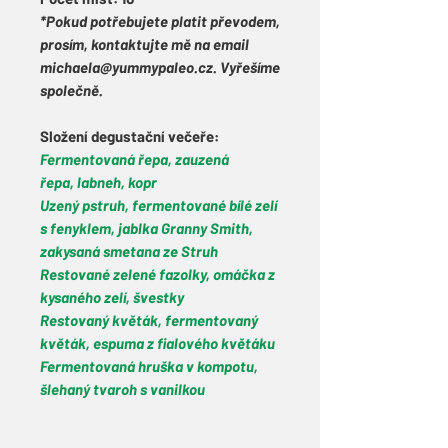
*Pokud potřebujete platit převodem,
prosím, kontaktujte mě na email
michaela@yummypaleo.cz. Vyřešíme
společně.
Složení degustační večeře:
Fermentovaná řepa, zauzená
řepa,
labneh, kopr
Uzený pstruh, fermentované bílé zelí
s fenyklem, jablka Granny Smith,
zakysaná smetana ze Struh
Restované zelené fazolky, omáčka z
kysaného zelí, švestky
Restovaný květák, fermentovaný
květák, espuma z fialového květáku
Fermentovaná hruška v kompotu,
šlehaný tvaroh s vanilkou