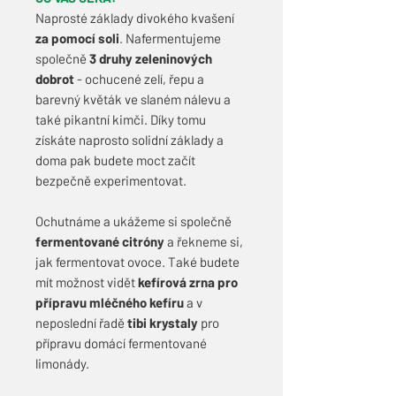
Naprosté základy divokého kvašení
za pomocí soli
. Nafermentujeme
společně
3 druhy zeleninových
dobrot
- ochucené zelí, řepu a
barevný květák ve slaném nálevu a
také pikantní kimči. Díky tomu
získáte naprosto solidní základy a
doma pak budete moct začít
bezpečně experimentovat.
Ochutnáme a ukážeme si společně
fermentované citróny
a řekneme si,
jak fermentovat ovoce. Také budete
mít možnost vidět
kefírová zrna pro
přípravu mléčného kefíru
a v
neposlední řadě
tibi krystaly
pro
přípravu domácí fermentované
limonády.