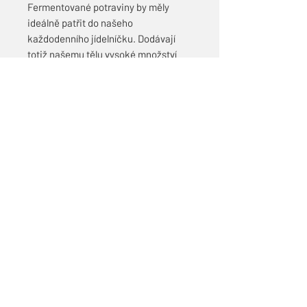
Fermentované potraviny by měly
ideálně patřit do našeho
každodenního jídelníčku. Dodávají
totiž našemu tělu vysoké množství
enzymů a esenciálních bakterií, které
pomáhají navodit rovnováhu
střevního mikrobiomu, a posilují tak
náš imunitní systém. Stačí málo a my
si jimi můžeme doslova
nastartovat
své zdraví
.
No a kdy jindy začít fermentovat než
teď, kdy si ještě
stihneme užít
českou lokální úrodu
. Právě nyní
obsahují maximum vitamínů a
minerálů, které si pomocí fermentace
prodloužíme i do dalších měsíců.