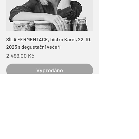
SÍLA FERMENTACE, bistro Karel, 22. 10.
2025 s degustační večeří
Cena
2 499,00 Kč
Vyprodáno
Napiš mi svůj email a já ti pošlu vždy
upozornění na nový příspěvek, rady,
tipy, recepty a spoustu dalšího.