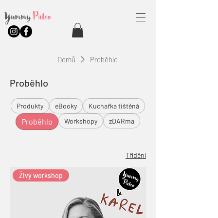
Yummy
Paleo
Domů
Proběhlo
Proběhlo
Produkty
eBooky
Kuchařka tištěná
Proběhlo
Workshopy
zDARma
Třídění
Živý workshop