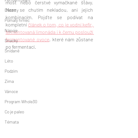
mošt nebo čerstvé vymačkané šťávy. 
Meze se chutím nekladou, ani jejich 
Dezerty
kombinacím. Pojďte se podívat na 
Pomalý hrnec
kompletní 
článek o tom, co je vodní kefír, 
Nápoje
fermentovaná limonáda i k čemu poslouží 
fermentované ovoce
, které nám zůstane 
Snacky
po fermentaci.
Snídaně
Léto
Podzim
Zima
Vánoce
Program Whole30
Co je paleo
Témata