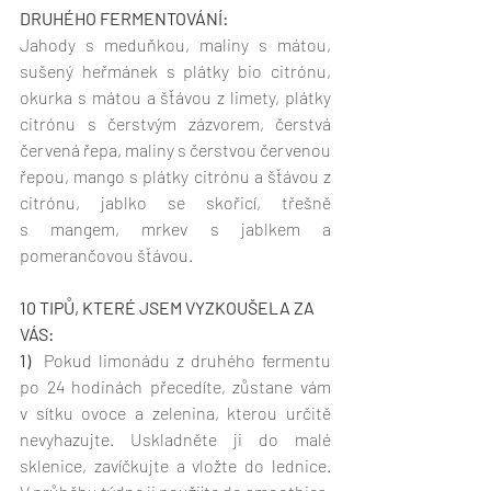
DRUHÉHO FERMENTOVÁNÍ:
Jahody s meduňkou, maliny s mátou, 
sušený heřmánek s plátky bio citrónu, 
okurka s mátou a šťávou z limety, plátky 
citrónu s čerstvým zázvorem, čerstvá 
červená řepa, maliny s čerstvou červenou 
řepou, mango s plátky citrónu a šťávou z 
citrónu, jablko se skořicí, třešně 
s mangem, mrkev s jablkem a 
pomerančovou šťávou.
10 TIPŮ, KTERÉ JSEM VYZKOUŠELA ZA 
VÁS:
1)
  Pokud limonádu z druhého fermentu 
po 24 hodinách přecedíte, zůstane vám 
v sítku ovoce a zelenina, kterou určitě 
nevyhazujte. Uskladněte ji do malé 
sklenice, zavíčkujte a vložte do lednice. 