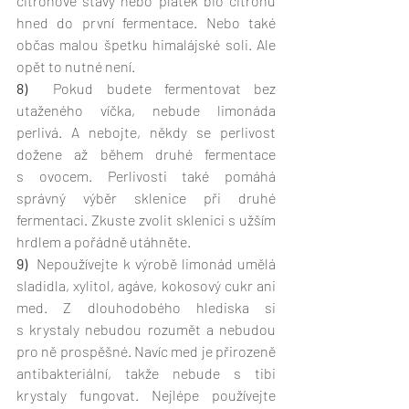
citrónové šťávy nebo plátek bio citrónu 
hned do první fermentace. Nebo také 
občas malou špetku himalájské soli. Ale 
opět to nutné není. 
8) 
 Pokud budete fermentovat bez 
utaženého víčka, nebude limonáda 
perlivá. A nebojte, někdy se perlivost 
dožene až během druhé fermentace 
s ovocem. Perlivosti také pomáhá 
správný výběr sklenice při druhé 
fermentaci. Zkuste zvolit sklenici s užším 
hrdlem a pořádně utáhněte. 
9) 
 Nepoužívejte k výrobě limonád umělá 
sladidla, xylitol, agáve, kokosový cukr ani 
med. Z dlouhodobého hlediska si 
s krystaly nebudou rozumět a nebudou 
pro ně prospěšné. Navíc med je přirozeně 
antibakteriální, takže nebude s tibi 
krystaly fungovat. Nejlépe používejte 