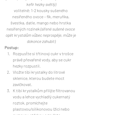
kefír hezky světlý)
volitelně: 1-2 kousky sušeného 
nesířeného ovoce – fík, meruňka, 
švestka, datle, mango nebo hrstka 
nesířených rozinek 
(sířené sušené ovoce 
opět krystalům vůbec neprospěje, může je 
dokonce zahubit)
Postup:
Rozpusťte si třtinový cukr v trošce 
právě převařené vody, aby se cukr 
hezky rozpustil. 
Vložte tibi krystalky do litrové 
sklenice, kterou budete moct 
zavíčkovat. 
K tibi krystalkům přilijte filtrovanou 
vodu a lehce vychladlý cukernatý 
roztok, promíchejte 
plastovou/silikonovou lžicí nebo 