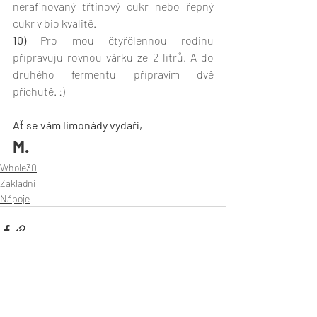
nerafinovaný třtinový cukr nebo řepný 
cukr v bio kvalitě. 
10) 
Pro mou čtyřčlennou rodinu 
připravuju rovnou várku ze 2 litrů. A do 
druhého fermentu připravím dvě 
příchutě. :)
Ať se vám limonády vydaří,
M.
Whole30
Základní
Nápoje
Nejnovější příspěvky
Zobrazit vše