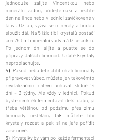
jednoduše zalijte Vincentkou nebo 
minerální vodou, přidejte cukr a nechte 
den na lince nebo v lednici zavíčkované v 
láhvi. Ožijou, vyživí se minerály a budou 
sloužit dál. Na 5 lžic tibi krystalů postačí 
cca 250 ml minerální vody a 3 lžíce cukru. 
Po jednom dni slijte a pusťte se do 
přípravy dalších limonád. Určitě krystaly 
neproplachujte. 
4)
  Pokud nebudete chtít chvíli limonády 
připravovat vůbec, můžete je v takovémto 
revitalizačním nálevu uchovat klidně 14 
dní – 3 týdny. Ale vždy v lednici. Pokud 
byste nechtěli fermentovat delší dobu, já 
třeba většinou od podzimu přes zimu 
limonády nedělám, tak můžete tibi 
krystaly rozdat a pak si na jaře pořídit 
zase nové.
5) 
 Krystalky by vám po každé fermentaci 