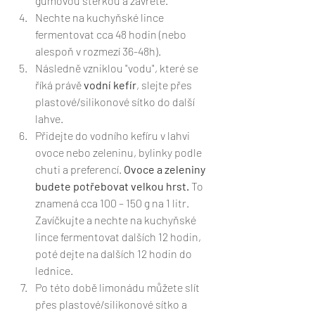
gumovou stěrkou a zavřete.
Nechte na kuchyňské lince 
fermentovat cca 48 hodin (nebo 
alespoň v rozmezí 36-48h). 
Následně vzniklou "vodu", které se 
říká právě 
vodní kefír
, slejte přes 
plastové/silikonové sítko do další 
lahve. 
Přidejte do vodního kefíru v lahvi 
ovoce nebo zeleninu, bylinky podle 
chuti a preferencí. 
Ovoce a zeleniny 
budete potřebovat velkou hrst.
 To 
znamená cca 100 – 150 g na 1 litr. 
Zavíčkujte a nechte na kuchyňské 
lince fermentovat dalších 12 hodin, 
poté dejte na dalších 12 hodin do 
lednice. 
Po této době limonádu můžete slít 
přes plastové/silikonové sítko a 