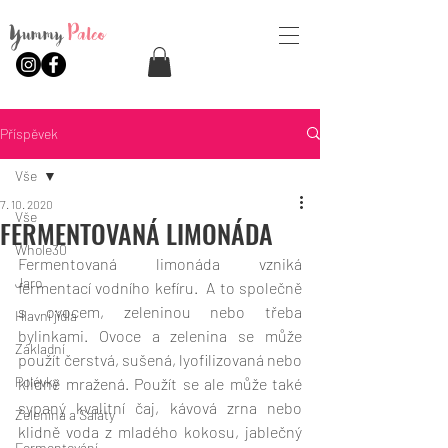
Yummy
Paleo
Příspěvek
Vše
7. 10. 2020
Vše
FERMENTOVANÁ LIMONÁDA
Whole30
Fermentovaná limonáda vzniká 
Jaro
fermentací vodního kefíru.  A to společně 
s ovocem, zeleninou nebo třeba 
Hlavní jídla
bylinkami. Ovoce a zelenina se může 
Základní
použít čerstvá, sušená, lyofilizovaná nebo 
Polévky
klidně mražená. Použít se ale může také 
sypaný kvalitní čaj, kávová zrna nebo 
Zelenina a Saláty
klidně voda z mladého kokosu, jablečný 
Fermentování