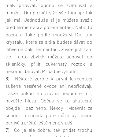
měly přibývat, budou se zvětšovat a 
množit. Tím poznáte, že vše funguje tak 
jak má. Jednoduše si je můžete zvážit 
před fermentací a po fermentaci. Nebo to 
poznáte také podle množství lžic tibi 
krystalů, které ze sítka budete dávat do 
lahve na další fermentaci, zbyde jich tam 
víc. Tento zbytek můžete schovat do 
skleničky, přilít cukernatý roztok a 
někomu darovat. Případně vyhodit. 
6) 
 Některé zdroje k první fermentaci 
sušené nesířené ovoce ani nepřidávají. 
Takže pokud ho zrovna nebudete mít, 
nevěšte hlavu. Občas se to skutečně 
obejde i bez něho. Někdy i vícekrát za 
sebou. Limonáda poté může být méně 
perlivá a určitě ještě méně sladší.
7)  
Co je ale dobré, tak přidat trochu 