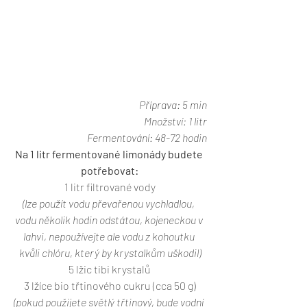
Příprava: 5 min
Množství: 1 litr
Fermentování: 48-72 hodin
Na 1 litr fermentované limonády budete 
potřebovat:
1 litr filtrované vody
(lze použít vodu převařenou vychladlou, 
vodu několik hodin odstátou, kojeneckou v 
lahvi, nepoužívejte ale vodu z kohoutku 
kvůli chlóru, který by krystalkům uškodil)
5 lžic tibi krystalů
3 lžíce bio třtinového cukru (cca 50 g)
(pokud použijete světlý třtinový, bude vodní 