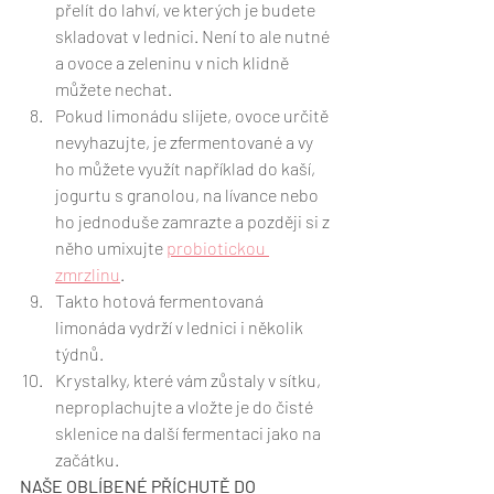
přelít do lahví, ve kterých je budete 
skladovat v lednici. Není to ale nutné 
a ovoce a zeleninu v nich klidně 
můžete nechat.
Pokud limonádu slijete, ovoce určitě 
nevyhazujte, je zfermentované a vy 
ho můžete využít například do kaší, 
jogurtu s granolou, na lívance nebo 
ho jednoduše zamrazte a později si z 
něho umixujte 
probiotickou 
zmrzlinu
. 
Takto hotová fermentovaná 
limonáda vydrží v lednici i několik 
týdnů. 
Krystalky, které vám zůstaly v sítku, 
neproplachujte a vložte je do čisté 
sklenice na další fermentaci jako na 
začátku. 
NAŠE OBLÍBENÉ PŘÍCHUTĚ DO 