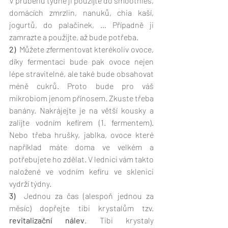
V průběhu týdne ji použijte do smoothies, 
domácích zmrzlin, nanuků, chia kaší, 
jogurtů, do palačinek, … Případně ji 
zamrazte a použijte, až bude potřeba.
2)
  Můžete zfermentovat kterékoliv ovoce, 
díky fermentaci bude pak ovoce nejen 
lépe stravitelné, ale také bude obsahovat 
méně cukrů. Proto bude pro váš 
mikrobiom jenom přínosem. Zkuste třeba 
banány. Nakrájejte je na větší kousky a 
zalijte vodním kefírem (1. fermentem). 
Nebo třeba hrušky, jablka, ovoce které 
například máte doma ve velkém a 
potřebujete ho zdělat. V lednici vám takto 
naložené ve vodním kefíru ve sklenici 
vydrží týdny. 
3) 
 Jednou za čas (alespoň jednou za 
měsíc) dopřejte tibi krystalům tzv. 
revitalizační nálev
. Tibi krystaly 