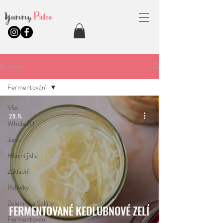
Yummy
Paleo
Recepty
Fermentování
Vše
28. 5.
Whole30
Jaro
Hlavní jídla
Základní
Polévky
Zelenina a Saláty
FERMENTOVANÉ KEDLUBNOVÉ ZELÍ
Fermentování