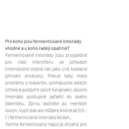
Pro koho jsou fermentované limonády 
vhodné a u koho raději opatrně?
Fermentované limonády jsou prospěšné 
pro naší mikroflóru ve střevech 
(mikrobiom) stejně tak jako jiné kvašené 
přírodní produkty. Pokud tedy máte 
problémy s trávením, potřebujete zaléčit 
střeva a podpořit jejich fungování, zkuste 
limonády postupně zařadit do svého 
jídelníčku. Zprvu začněte po menších 
locích. Vypít pak ale můžete klidně až 0,5 – 
1 l fermentované limonády za den.
Tenhle fermentovaný nápoj je vhodný pro 