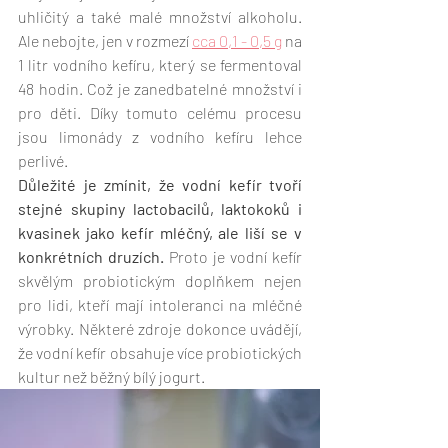
uhličitý a také malé množství alkoholu. 
Ale nebojte, jen v rozmezí 
cca 0,1 - 0,5 g
 na 
1 litr vodního kefíru, který se fermentoval 
48 hodin. Což je zanedbatelné množství i 
pro děti. Díky tomuto celému procesu 
jsou limonády z vodního kefíru lehce 
perlivé.
Důležité je zmínit, že vodní kefír tvoří 
stejné skupiny lactobacilů, laktokoků i 
kvasinek jako kefír mléčný, ale liší se v 
konkrétních druzích. 
Proto je vodní kefír 
skvělým probiotickým doplňkem nejen 
pro lidi, kteří mají intoleranci na mléčné 
výrobky. Některé zdroje dokonce uvádějí, 
že vodní kefír obsahuje více probiotických 
kultur než běžný bílý jogurt.