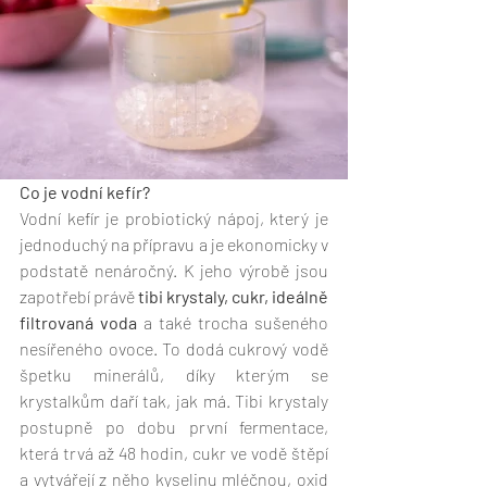
Co je vodní kefír?
Vodní kefír je probiotický nápoj, který je 
jednoduchý na přípravu a je ekonomicky v 
podstatě nenáročný. K jeho výrobě jsou 
zapotřebí právě 
tibi krystaly, cukr, ideálně 
filtrovaná voda
 a také trocha sušeného 
nesířeného ovoce. To dodá cukrový vodě 
špetku minerálů, díky kterým se 
krystalkům daří tak, jak má. Tibi krystaly 
postupně po dobu první fermentace, 
která trvá až 48 hodin, cukr ve vodě štěpí 
a vytvářejí z něho kyselinu mléčnou, oxid 