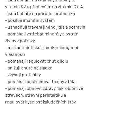
vitamin K2 a především na vitamin C a A
- jsou bohaté na přírodní probiotika
- posilují imunitní systém
- usnadňují trávení jiného jídla a potravin
- pomáhají vstřebat minerály a ostatní 
živiny z potravy
- mají antibiotické a antikarcinogenní 
vlastnosti
- pomáhají regulovat chuť k jídlu
- snižují chutě na sladké
- zvyšují protilátky
- pomáhají odstraňovat toxiny z těla
- pomáhají obnovit zdravý mikrobiom ve 
střevech, střevní peristaltiku a 
regulovat kyselost žaludečních šťáv
Takto zfermentované ovoce pomocí 
vodního kefíru ale doporučuju 