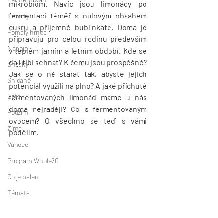
mikrobiom. Navíc jsou limonády po 
fermentaci téměř s nulovým obsahem 
Dezerty
cukru a příjemně bublinkaté. Doma je 
Pomalý hrnec
připravuju pro celou rodinu především 
Nápoje
v teplém jarním a letním období. Kde se 
dají tibi sehnat? K čemu jsou prospěšné? 
Snacky
Jak se o ně starat tak, abyste jejich 
Snídaně
potenciál využili na plno? A jaké příchutě 
Léto
fermentovaných limonád máme u nás 
doma nejraději? Co s fermentovaným 
Podzim
ovocem? O všechno se teď s vámi 
Zima
podělím.
Vánoce
Program Whole30
Co je paleo
Témata