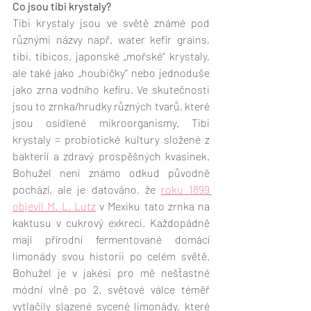
Co jsou tibi krystaly?
Tibi krystaly jsou ve světě známé pod 
různými názvy např. water kefir grains, 
tibi, tibicos, japonské „mořské“ krystaly, 
ale také jako „houbičky“ nebo jednoduše 
jako zrna vodního kefíru. Ve skutečnosti 
jsou to zrnka/hrudky různých tvarů, které 
jsou osídlené mikroorganismy. Tibi 
krystaly = probiotické kultury složené z 
bakterií a zdravý prospěšných kvasinek. 
Bohužel není známo odkud původně 
pochází, ale je datováno, že 
roku 1899 
objevil M. L. Lutz
 v Mexiku tato zrnka na 
kaktusu v cukrový exkreci. Každopádně 
mají přírodní fermentované domácí 
limonády svou historii po celém světě. 
Bohužel je v jakési pro mě nešťastné 
módní vlně po 2. světové válce téměř 
vytlačily slazené sycené limonády, které 