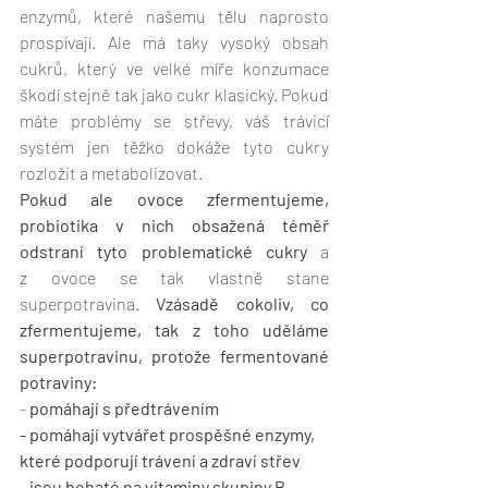
enzymů, které našemu tělu naprosto 
prospívají. Ale má taky vysoký obsah 
cukrů, který ve velké míře konzumace 
škodí stejně tak jako cukr klasický. Pokud 
máte problémy se střevy, váš trávicí 
systém jen těžko dokáže tyto cukry 
rozložit a metabolizovat.
Pokud ale ovoce zfermentujeme, 
probiotika v nich obsažená téměř 
odstraní tyto problematické cukry
 a 
z ovoce se tak vlastně stane 
superpotravina. 
Vzásadě cokoliv, co 
zfermentujeme, tak z toho uděláme 
superpotravinu, protože fermentované 
potraviny:
- 
pomáhají s předtrávením
- pomáhají vytvářet prospěšné enzymy, 
které podporují trávení a zdraví střev
- jsou bohaté na vitaminy skupiny B, 