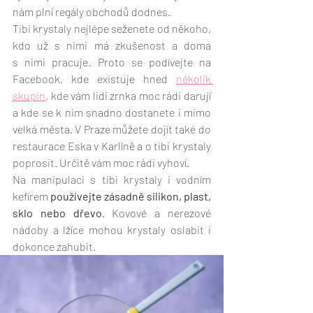
nám plní regály obchodů dodnes.
Tibi krystaly nejlépe seženete od někoho, 
kdo už s nimi má zkušenost a doma 
s nimi pracuje. Proto se podívejte na 
Facebook, kde existuje hned 
několik 
skupin
, kde vám lidi zrnka moc rádi darují 
a kde se k nim snadno dostanete i mimo 
velká města. V Praze můžete dojít také do 
restaurace Eska v Karlíně a o tibi krystaly 
poprosit. Určitě vám moc rádi vyhoví. 
Na manipulaci s tibi krystaly i vodním 
kefírem 
používejte zásadně silikon, plast, 
sklo nebo dřevo
. Kovové a nerezové 
nádoby a lžíce mohou krystaly oslabit i 
dokonce zahubit.