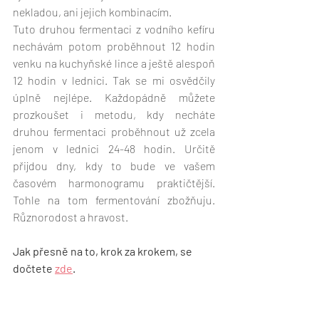
nekladou, ani jejich kombinacím.
Tuto druhou fermentaci z vodního kefíru 
nechávám potom proběhnout 12 hodin 
venku na kuchyňské lince a ještě alespoň 
12 hodin v lednici. Tak se mi osvědčily 
úplně nejlépe. Každopádně můžete 
prozkoušet i metodu, kdy necháte 
druhou fermentaci proběhnout už zcela 
jenom v lednici 24-48 hodin. Určitě 
přijdou dny, kdy to bude ve vašem 
časovém harmonogramu praktičtější. 
Tohle na tom fermentování zbožňuju. 
Různorodost a hravost.
Jak přesně na to, krok za krokem, se 
dočtete 
zde
.