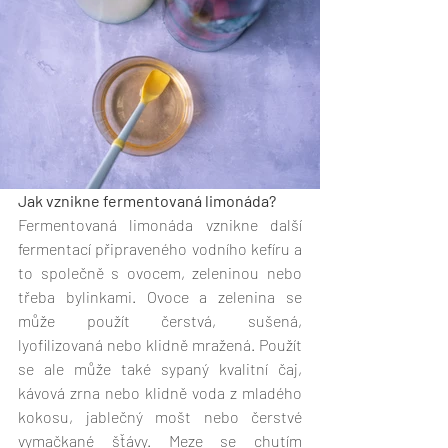
Jak vznikne fermentovaná limonáda?
Fermentovaná limonáda vznikne další 
fermentací připraveného vodního kefíru a 
to společně s ovocem, zeleninou nebo 
třeba bylinkami. Ovoce a zelenina se 
může použít čerstvá, sušená, 
lyofilizovaná nebo klidně mražená. Použít 
se ale může také sypaný kvalitní čaj, 
kávová zrna nebo klidně voda z mladého 
kokosu, jablečný mošt nebo čerstvé 
vymačkané šťávy. Meze se chutím 