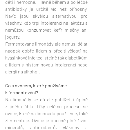
děti i nemocné. Hlavně během a po léčbě 
antibiotiky je určitě víc než přínosný. 
Navíc jsou skvělou alternativou pro 
všechny, kdo trpí intolerancí na laktózu a 
nemůžou konzumovat kefír mléčný ani 
jogurty.
Fermentované limonády ale nemusí dělat 
naopak dobře lidem s přecitlivělostí na 
kvasinkové infekce, stejně tak diabetikům 
a lidem s histaminovou intolerancí nebo 
alergií na alkohol.
Co s ovocem, které používáme 
k fermentování?
Na limonády se dá ale pohlížet i úplně 
z jiného úhlu. Díky celému procesu se 
ovoce, které na limonádu použijeme, také 
zfermentuje. Ovoce je obecně plné živin, 
minerálů, antioxidantů, vlákniny a 