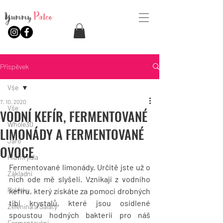
Yummy
Paleo
Příspěvek
Vše
7. 10. 2020
Vše
VODNÍ KEFÍR, FERMENTOVANÉ
Whole30
LIMONÁDY A FERMENTOVANÉ
Jaro
OVOCE
Hlavní jídla
Fermentované limonády. Určitě jste už o 
Základní
nich ode mě slyšeli. Vznikají z vodního 
Polévky
kefíru, který získáte za pomoci drobných 
tibi krystalů, které jsou osídlené 
Zelenina a Saláty
spoustou hodných bakterií pro náš 
Fermentování