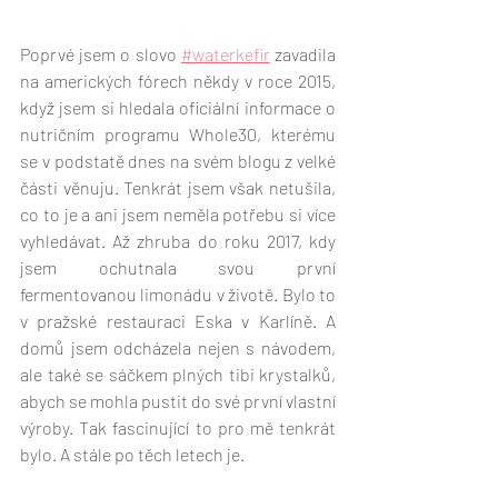
Poprvé jsem o slovo 
#waterkefir
 zavadila 
na amerických fórech někdy v roce 2015, 
když jsem si hledala oficiální informace o 
nutričním programu Whole30, kterému 
se v podstatě dnes na svém blogu z velké 
části věnuju. Tenkrát jsem však netušila, 
co to je a ani jsem neměla potřebu si více 
vyhledávat. Až zhruba do roku 2017, kdy 
jsem ochutnala svou první 
fermentovanou limonádu v životě. Bylo to 
v pražské restauraci Eska v Karlíně. A 
domů jsem odcházela nejen s návodem, 
ale také se sáčkem plných tibi krystalků, 
abych se mohla pustit do své první vlastní 
výroby. Tak fascinující to pro mě tenkrát 
bylo. A stále po těch letech je. 