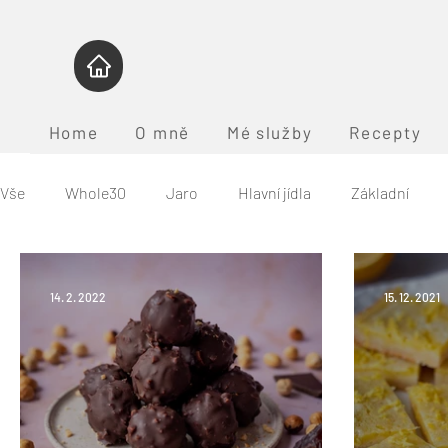
Home
O mně
Mé služby
Recepty
Vše
Whole30
Jaro
Hlavní jídla
Základní
Léto
Podzim
Zima
Vánoce
Program W
14. 2. 2022
15. 12. 2021