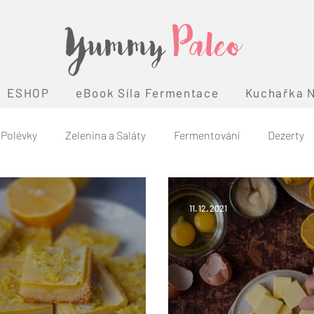
Yummy
Paleo
ESHOP
eBook Síla Fermentace
Kuchařka N
Polévky
Zelenina a Saláty
Fermentování
Dezerty
hole30
Co je paleo
Témata
11. 12. 2021