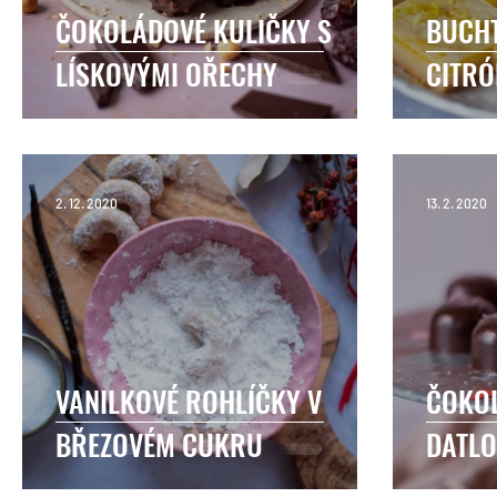
ČOKOLÁDOVÉ KULIČKY S
BUCH
LÍSKOVÝMI OŘECHY
CITRÓ
2. 12. 2020
13. 2. 2020
VANILKOVÉ ROHLÍČKY V
ČOKO
BŘEZOVÉM CUKRU
DATL