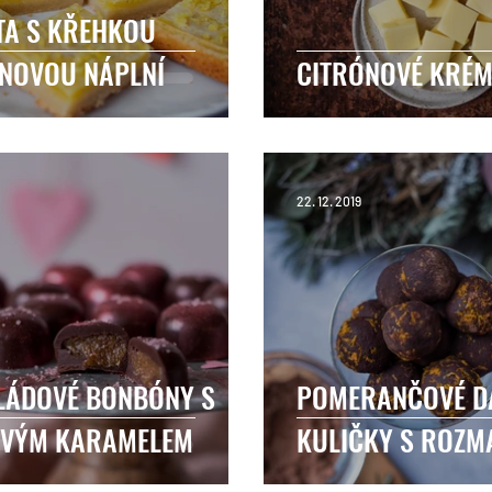
TA S KŘEHKOU
NOVOU NÁPLNÍ
CITRÓNOVÉ KRÉM
22. 12. 2019
LÁDOVÉ BONBÓNY S
POMERANČOVÉ D
OVÝM KARAMELEM
KULIČKY S ROZ