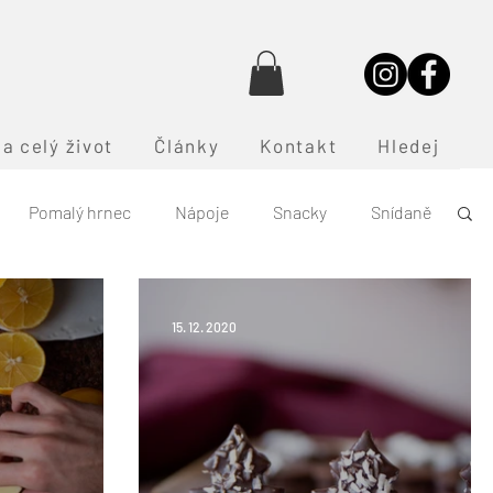
a celý život
Články
Kontakt
Hledej
Pomalý hrnec
Nápoje
Snacky
Snídaně
15. 12. 2020