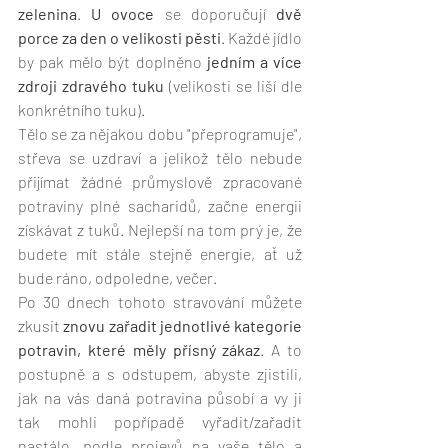
zelenina
. 
U ovoce
 se doporučují 
dvě 
porce za den o velikosti pěsti
. Každé jídlo 
by pak mělo být doplněno 
jedním a více 
zdroji zdravého tuku 
(velikosti se liší dle 
konkrétního tuku). 
Tělo se za nějakou dobu "přeprogramuje", 
střeva se uzdraví a jelikož tělo nebude 
přijímat žádné průmyslově zpracované 
potraviny plné sacharidů, začne energii 
získávat z tuků. Nejlepší na tom prý je, že 
budete mít stále stejně energie, ať už 
bude ráno, odpoledne, večer. 
Po 30 dnech tohoto stravování můžete 
zkusit 
znovu zařadit jednotlivé kategorie 
potravin, které měly přísný zákaz
. A to 
postupně a s odstupem, abyste zjistili, 
jak na vás daná potravina působí a vy ji 
tak mohli popřípadě vyřadit/zařadit 
nastálo, podle projevů na vaše tělo a 