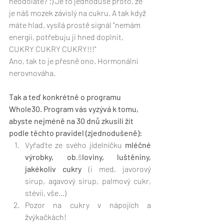
neodoláte? :) Je to jednoduše proto, že 
je náš mozek závislý na cukru. A tak když 
máte hlad, vysílá prostě signál "nemám 
energii, potřebuju ji hned doplnit, 
CUKRY CUKRY CUKRY!!!"
Ano, tak to je přesně ono. Hormonální 
nerovnováha.
Tak a teď konkrétně o programu 
Whole30. Program vás vyzývá k tomu, 
abyste nejméně na 30 dnů zkusili žít 
podle těchto pravidel (zjednodušeně):
Vyřaďte ze svého jídelníčku 
mléčné 
výrobky, ob
.š
loviny, luštěniny, 
jakékoliv cukry 
(i med, javorový 
sirup, agavový sirup, palmový cukr, 
stévii, vše...) 
Pozor na cukry v nápojích a 
žvýkačkách!