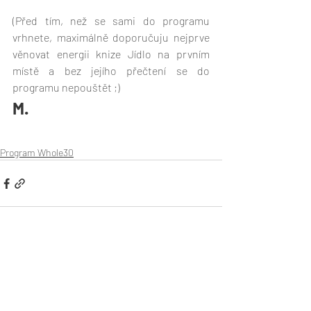
(Před tím, než se sami do programu 
vrhnete, maximálně doporučuju nejprve 
věnovat energii knize Jídlo na prvním 
místě a bez jejího přečtení se do 
programu nepouštět ;) 
M.
Program Whole30
Nejnovější příspěvky
Zobrazit vše