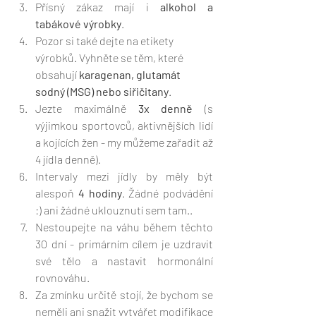
Přísný zákaz mají i 
alkohol a 
tabákové výrobky
.
Pozor si také dejte na etikety 
výrobků. Vyhněte se těm, které 
obsahují 
karagenan, glutamát 
sodný (MSG) nebo siřičitany
. 
Jezte maximálně 
3x denně
 (s 
výjimkou sportovců, aktivnějších lidí 
a kojících žen - my můžeme zařadit až 
4 jídla denně). 
Intervaly mezi jídly by měly být 
alespoň 
4 hodiny
. Žádné podvádění 
:) ani žádné uklouznutí sem tam..
Nestoupejte na váhu během těchto 
30 dní - primárním cílem je uzdravit 
své tělo a nastavit hormonální 
rovnováhu.
Za zmínku určitě stojí, že bychom se 
neměli ani snažit vytvářet modifikace 