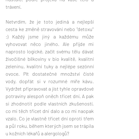
trávení. 
Netvrdím, že je toto jediná a nejlepší 
cesta ke změně stravování nebo "detoxu" 
:) Každý jsme jiný a každému může 
vyhovovat něco jiného. Ale přijde mi 
naprosto logické, začít svému tělu dávat 
živočišné bílkoviny v bio kvalitě, kvalitní 
zeleninu, kvalitní tuky a nejlépe sezónní 
ovoce. Pít dostatečné množství čisté 
vody, dopřát si v rozumné míře kávu. 
Vydržet připravovat a jíst tyhle opravdové 
potraviny alespoň oněch třicet dní. A pak 
si zhodnotit podle vlastních zkušeností, 
co mi těch třicet dní dalo a co mi naopak 
vzalo. Co je vlastně třicet dní oproti třem 
a půl roku, během kterých jsem se trápila 
u kožních lékařů a alergologů? 