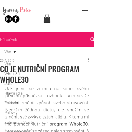
Yummy
Paleo
Příspěvek
Vše
25. 1. 2016
Vše
CO JE NUTRIČNÍ PROGRAM
Whole30
WHOLE30
Jaro
Jak jsem se zmínila na konci svého 
Hlavní jídla
prvního příspěvku, rozhodla jsem se, že 
zkusím změnit způsob svého stravování. 
Základní
Nedržím žádnou dietu, ale snažím se 
Polévky
změnit své zvyky a vztah k jídlu. K tomu mi 
Zelenina a Saláty
má pomoci nutriční 
program Whole30
, 
který vychází ze zásad paleo stravování. A 
Fermentování