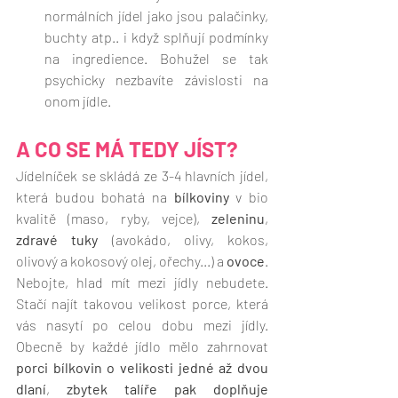
normálních jídel jako jsou palačinky, 
buchty atp.. i když splňují podmínky 
na ingredience. Bohužel se tak 
psychicky nezbavíte závislosti na 
onom jídle. 
A CO SE MÁ TEDY JÍST?
Jídelníček se skládá ze 3-4 hlavních jídel, 
která budou bohatá na 
bílkoviny
 v bio 
kvalitě (maso, ryby, vejce), 
zeleninu
, 
zdravé tuky
 (avokádo, olivy, kokos, 
olivový a kokosový olej, ořechy...) a 
ovoce
. 
Nebojte, hlad mít mezi jídly nebudete. 
Stačí najít takovou velikost porce, která 
vás nasytí po celou dobu mezi jídly. 
Obecně by každé jídlo mělo zahrnovat 
porci bílkovin o velikosti jedné až dvou 
dlaní
, 
zbytek talíře pak doplňuje 