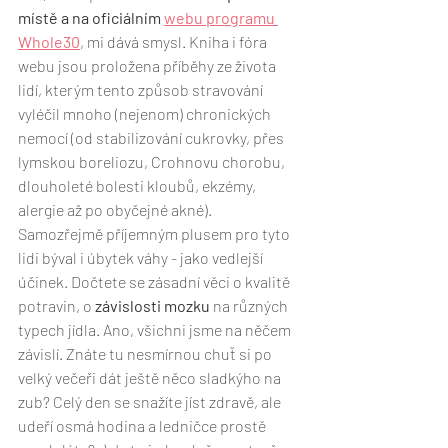
místě a na oficiálním 
webu programu 
Whole30
, mi dává smysl. Kniha i fóra 
webu jsou proložena příběhy ze života 
lidí, kterým tento způsob stravování 
vyléčil mnoho (nejenom) chronických 
nemocí (od stabilizování cukrovky, přes 
lymskou boreliozu, Crohnovu chorobu, 
dlouholeté bolesti kloubů, ekzémy, 
alergie až po obyčejné akné). 
Samozřejmě příjemným plusem pro tyto 
lidi býval i úbytek váhy - jako vedlejší 
účinek. Dočtete se zásadní věci o kvalitě 
potravin, o 
závislosti mozku
 na různých 
typech jídla. Ano, všichni jsme na něčem 
závislí. Znáte tu nesmírnou chuť si po 
velký večeři dát ještě něco sladkýho na 
zub? Celý den se snažíte jíst zdravě, ale 
udeří osmá hodina a ledničce prostě 