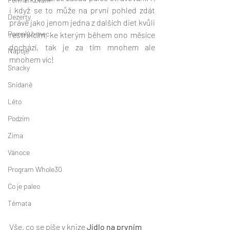
i když se to může na první pohled zdát 
Dezerty
právě jako jenom jedna z dalších diet kvůli 
Pomalý hrnec
restrikcím, ke kterým během ono měsíce 
dochází, tak je za tím mnohem ale 
Nápoje
mnohem víc! 
Snacky
Snídaně
Léto
Podzim
Zima
Vánoce
Program Whole30
Co je paleo
Témata
Vše, co se píše v knize 
Jídlo na prvním 