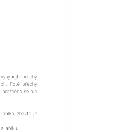
vysypejte ořechy 
oli. Poté ořechy 
 hrozného se ale 
jablka, zbavte je 
a jablku. 