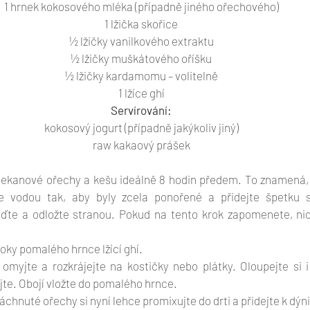
1 hrnek kokosového mléka (případně jiného ořechového)
1 lžička skořice
½ lžičky vanilkového extraktu
½ lžičky muškátového oříšku
½ lžičky kardamomu – volitelně
1 lžíce ghí
Servírování:
kokosový jogurt (případně jakýkoliv jiný)
raw kakaový prášek
pekanové ořechy a kešu ideálně 8 hodin předem. To znamená, 
je vodou tak, aby byly zcela ponořené a přidejte špetku s
ďte a odložte stranou. Pokud na tento krok zapomenete, nic
oky pomalého hrnce lžící ghí.
 omyjte a rozkrájejte na kostičky nebo plátky. Oloupejte si i 
ejte. Obojí vložte do pomalého hrnce. 
hnuté ořechy si nyní lehce promixujte do drti a přidejte k dýni 