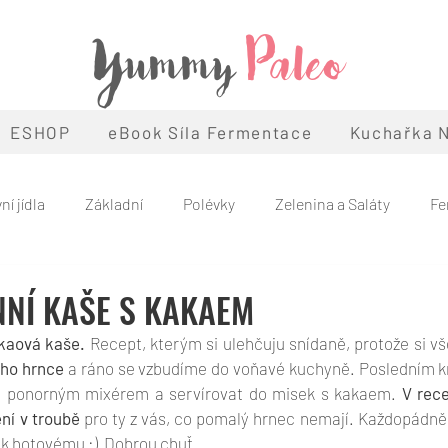
Yummy
Paleo
ESHOP
eBook Síla Fermentace
Kuchařka N
ní jídla
Základní
Polévky
Zelenina a Saláty
Fe
Snacky
Snídaně
Léto
Podzim
Zima
Ván
NÍ KAŠE S KAKAEM
kaová kaše.
 Recept, kterým si ulehčuju snídaně, protože si vš
eo
Témata
ho hrnce
 a ráno se vzbudíme do voňavé kuchyně. Posledním k
t ponorným mixérem a servírovat do misek s kakaem. 
V rece
ení v troubě
 pro ty z vás, co pomalý hrnec nemají. Každopádně 
t k hotovému :)  Dobrou chuť. 