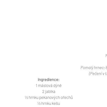
M
Pomalý hrnec: 8
(Pečení v 
Ingredience:
1 máslová dýně
2 jablka
½ hrnku pekanových ořechů
½ hrnku kešu