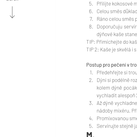
Přilijte kokosové 
Celou směs důkladn
Ráno celou směs p
Doporučuju servír
dýňové kaše stane 
TIP: Přimíchejte do kaš
TIP 2: Kaše je skvělá
Postup pro pečení v tr
Předehřejte si tro
Dýni si podélně ro
kolem dýně pocáke
vychladit alespoň 
Až dýně vychladne,
nádoby mixéru. Při
Promixovanou směs 
Servírujte stejně 
M. 