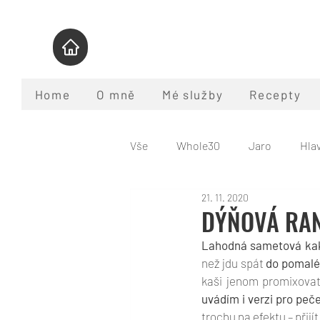
Home
O mně
Mé služby
Recepty
Vše
Whole30
Jaro
Hlav
21. 11. 2020
Pomalý hrnec
Nápoje
DÝŇOVÁ RAN
Lahodná sametová ka
Program Whole30
Co je pal
než jdu spát 
do pomalé
kaši jenom promixova
uvádím i verzi pro peč
trochu na efektu – přijí