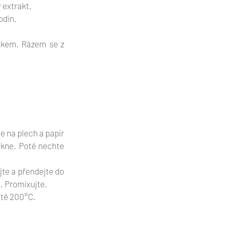
 extrakt.
din. 
škem. Rázem se z 
 na plech a papír 
kne. Poté nechte 
te a přendejte do 
. Promixujte. 
otě 200°C. 