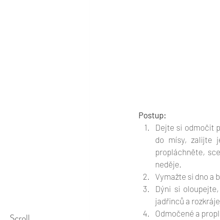
Postup:
Dejte si odmočit 
do mísy, zalijte 
propláchněte, sce
neděje. 
Vymažte si dno a b
Dýni si oloupejte,
jadřinců a rozkráj
Odmočené a proplác
Scroll