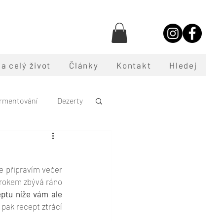
a celý život
Články
Kontakt
Hledej
rmentování
Dezerty
oce
e připravím večer 
rokem zbývá ráno 
ptu níže vám ale 
pak recept ztrácí 