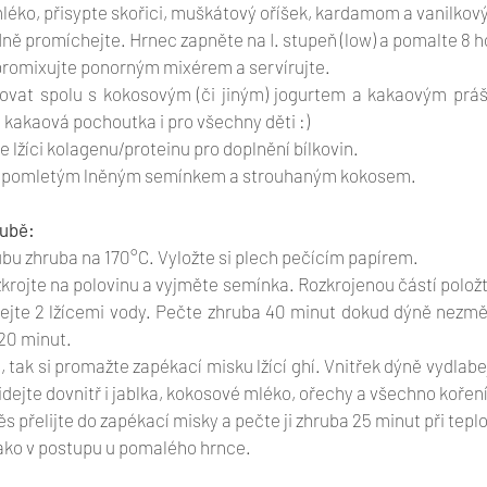
mléko, přisypte skořici, muškátový oříšek, kardamom a vanilkový
ě promíchejte. Hrnec zapněte na I. stupeň (low) a pomalte 8 ho
romixujte ponorným mixérem a servírujte.
ovat spolu s kokosovým (či jiným) jogurtem a kakaovým prá
kakaová pochoutka i pro všechny děti :)
e lžíci kolagenu/proteinu pro doplnění bílkovin.
 i s pomletým lněným semínkem a strouhaným kokosem.
oubě:
ubu zhruba na 170°C. Vyložte si plech pečícím papírem.
zkrojte na polovinu a vyjměte semínka. Rozkrojenou částí položte
jte 2 lžícemi vody. Pečte zhruba 40 minut dokud dýně nezmě
20 minut.
 tak si promažte zapékací misku lžící ghí. Vnitřek dýně vydlabej
dejte dovnitř i jablka, kokosové mléko, ořechy a všechno koření
přelijte do zapékací misky a pečte ji zhruba 25 minut při tepl
jako v postupu u pomalého hrnce.