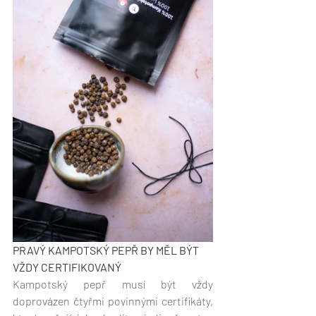
PRAVÝ KAMPOTSKÝ PEPŘ BY MĚL BÝT 
VŽDY CERTIFIKOVANÝ
Kampotský pepř musí být vždy 
doprovázen čtyřmi povinnými certifikáty, 