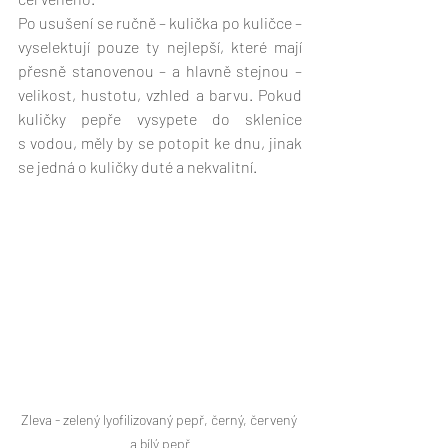
Po usušení se ručně – kulička po kuličce – 
vyselektují pouze ty nejlepší, které mají 
přesně stanovenou – a hlavně stejnou – 
velikost, hustotu, vzhled a barvu. Pokud 
kuličky pepře vysypete do sklenice 
s vodou, měly by se potopit ke dnu, jinak 
se jedná o kuličky duté a nekvalitní. 
Zleva - zelený lyofilizovaný pepř, černý, červený 
a bílý pepř