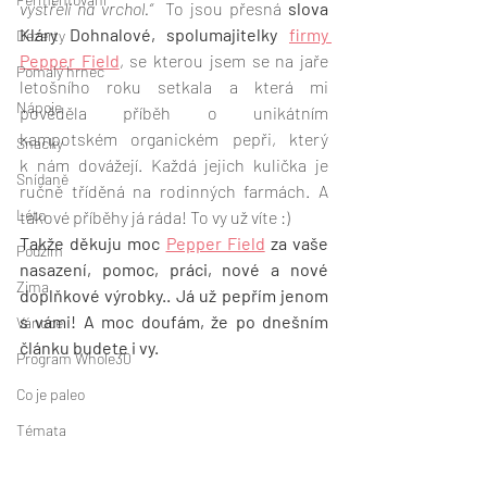
vystřelí na vrchol.“
  To jsou přesná 
slova 
Kláry Dohnalové, spolumajitelky 
firmy 
Dezerty
Pepper Field
, se kterou jsem se na jaře 
Pomalý hrnec
letošního roku setkala a která mi 
Nápoje
pověděla příběh o unikátním 
kampotském organickém pepři, který 
Snacky
k nám dovážejí. Každá jejich kulička je 
Snídaně
ručně tříděná na rodinných farmách. A 
Léto
takové příběhy já ráda! To vy už víte :)
Takže děkuju moc 
Pepper Field
 za vaše 
Podzim
nasazení, pomoc, práci, nové a nové 
Zima
doplňkové výrobky.. Já už pepřím jenom 
s vámi! A moc doufám, že po dnešním 
Vánoce
článku budete i vy. 
Program Whole30
Co je paleo
Témata