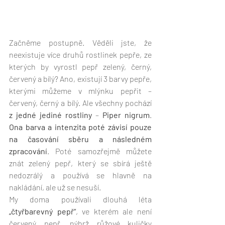
Začněme postupně. Věděli jste, že 
neexistuje více druhů rostlinek pepře, ze 
kterých by vyrostl pepř zelený, černý, 
červený a bílý? Ano, existují 3 barvy pepře, 
kterými můžeme v mlýnku pepřit – 
červený, černý a bílý. Ale všechny pochází 
z jedné jediné rostliny
 – 
Piper nigrum
. 
Ona barva a intenzita poté závisí pouze 
na časování sběru a následném 
zpracování
. Poté samozřejmě můžete 
znát zelený pepř, který se sbírá ještě 
nedozrálý a používá se hlavně na 
nakládání, ale už se nesuší. 
My doma používali dlouhá léta 
„čtyřbarevný pepř“
, ve kterém ale není 
červený pepř, nýbrž růžové kuličky 