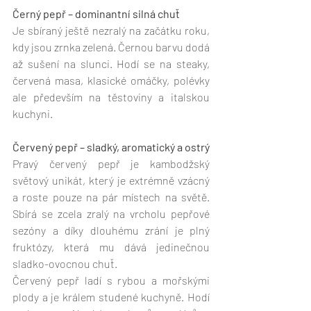
Černý pepř – dominantní silná chuť
Je sbíraný ještě nezralý na začátku roku, 
kdy jsou zrnka zelená. Černou barvu dodá 
až sušení na slunci. Hodí se na steaky, 
červená masa, klasické omáčky, polévky 
ale především na těstoviny a italskou 
kuchyni.
Červený pepř – sladký, aromatický a ostrý
Pravý červený pepř je kambodžský 
světový unikát, který je extrémně vzácný 
a roste pouze na pár místech na světě. 
Sbírá se zcela zralý na vrcholu pepřové 
sezóny a díky dlouhému zrání je plný 
fruktózy, která mu dává jedinečnou 
sladko-ovocnou chuť. 
Červený pepř ladí s rybou a mořskými 
plody a je králem studené kuchyně. Hodí 