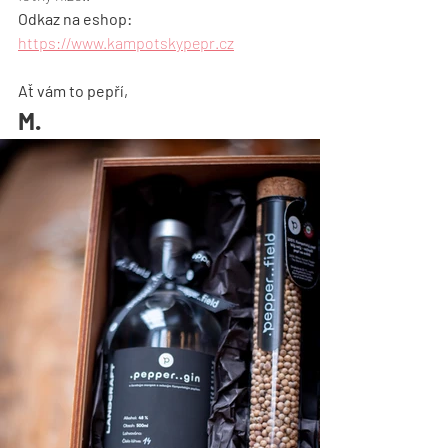
Odkaz na eshop:
https://www.kampotskypepr.cz
Ať vám to pepří,
M.