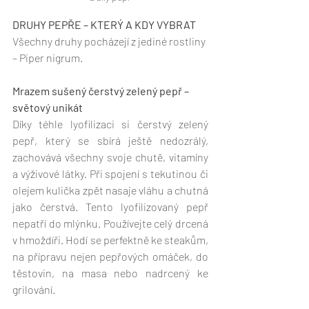
DRUHY PEPŘE – KTERÝ A KDY VYBRAT
Všechny druhy pocházejí z jediné rostliny 
– Piper nigrum.
Mrazem sušený čerstvý zelený pepř – 
světový unikát 
Díky téhle lyofilizaci si čerstvý zelený 
pepř, který se sbírá ještě nedozrálý, 
zachovává všechny svoje chutě, vitamíny 
a výživové látky. Při spojení s tekutinou či 
olejem kulička zpět nasaje vláhu a chutná 
jako čerstvá. Tento lyofilizovaný pepř 
nepatří do mlýnku. Používejte celý drcená 
v hmoždíři. Hodí se perfektně ke steakům, 
na přípravu nejen pepřových omáček, do 
těstovin, na masa nebo nadrcený ke 
grilování. 