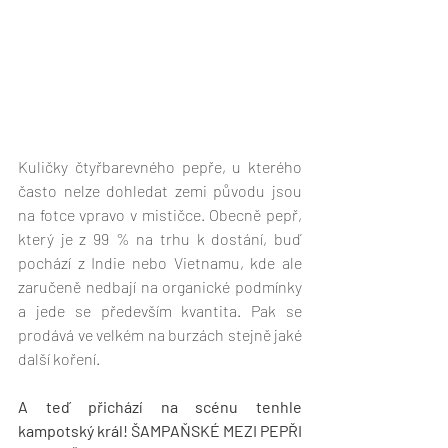
Kuličky čtyřbarevného pepře, u kterého 
často nelze dohledat zemi původu jsou 
na fotce vpravo v mističce. Obecně pepř, 
který je z 99 % na trhu k dostání, buď 
pochází z Indie nebo Vietnamu, kde ale 
zaručeně nedbají na organické podmínky 
a jede se především kvantita. Pak se 
prodává ve velkém na burzách stejně jaké 
další koření.  
A teď přichází na scénu tenhle 
kampotský král! ŠAMPAŇSKÉ MEZI PEPŘI 