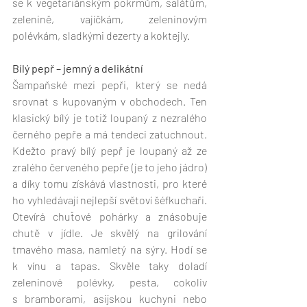
se k vegetariánským pokrmům, salátům, 
zelenině, vajíčkám, zeleninovým 
polévkám, sladkými dezerty a koktejly.
Bílý pepř – jemný a delikátní
Šampaňské mezi pepři, který se nedá 
srovnat s kupovaným v obchodech. Ten 
klasický bílý je totiž loupaný z nezralého 
černého pepře a má tendeci zatuchnout. 
Kdežto pravý bílý pepř je loupaný až ze 
zralého červeného pepře (je to jeho jádro) 
a díky tomu získává vlastnosti, pro které 
ho vyhledávají nejlepší světoví šéfkuchaři. 
Otevírá chuťové pohárky a znásobuje 
chutě v jídle. Je skvělý na grilování 
tmavého masa, namletý na sýry. Hodí se 
k vínu a tapas. Skvěle taky doladí 
zeleninové polévky, pesta, cokoliv 
s bramborami, asijskou kuchyni nebo 