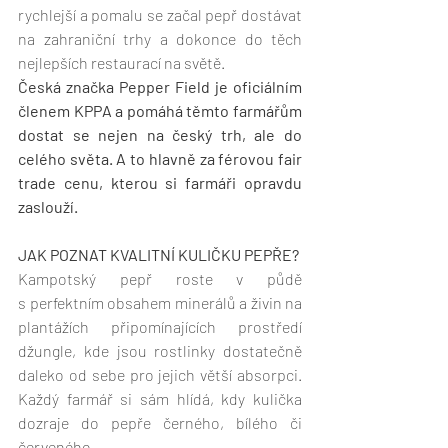
rychlejší a pomalu se začal pepř dostávat 
na zahraniční trhy a dokonce do těch 
nejlepších restaurací na světě. 
Česká značka Pepper Field je oficiálním 
členem KPPA a pomáhá těmto farmářům 
dostat se nejen na český trh, ale do 
celého světa. A to hlavně za férovou fair 
trade cenu, kterou si farmáři opravdu 
zaslouží. 
JAK POZNAT KVALITNÍ KULIČKU PEPŘE?
Kampotský pepř roste v půdě 
s perfektním obsahem minerálů a živin na 
plantážích připomínajících prostředí 
džungle, kde jsou rostlinky dostatečně 
daleko od sebe pro jejich větší absorpci. 
Každý farmář si sám hlídá, kdy kulička 
dozraje do pepře černého, bílého či 
červeného. 