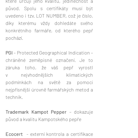
které určují jeho kvalitu, jedinečnost a 
původ. Spolu s certifikáty musí být 
uvedeno i tzv. LOT NUMBER, což je číslo, 
díky kterému vždy dohledáte svého 
konkrétního farmáře, od kterého pepř 
pochází. 
PGI
 – Protected Geographical Indication – 
chráněné zeměpisné označení. Je to 
záruka toho, že váš pepř vyrostl 
v nejvhodnějších klimatických 
podmínkách na světě za pomoci 
nejpřísnější úrovně farmářských metod a 
technik.
Trademark Kampot Pepper
 – dokazuje 
původ a kvalitu Kampotského pepře
Ecocert
  - externí kontrola a certifikace 