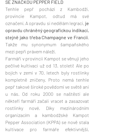
SE ZNAČKOU PEPPER FIELD
Tenhle pepř pochází z Kambodži, 
provincie Kampot, odtud má své 
označení. A opravdu si nedělám legraci, 
je 
opravdu chráněný geografickou indikací, 
stejně jako třeba Champagne ve Francii
. 
Takže mu synonymum šampaňského 
mezi pepři právem náleží.
Farmáři v provincii Kampot se věnují jeho 
pečlivé kultivaci už od 13. století! Ale po 
bojích v zemi v 70. letech byly rostlinky 
kompletně zničeny. Proto nemá tenhle 
pepř takové široké povědomí ve světě ani 
u nás. Od roku 2000 se naštěstí ale 
někteří farmáři začali vracet a zasazovat 
rostlinky nové. Díky mezinárodním 
organizacím a kambodžské Kampot 
Pepper Association (KPPA) se nově stala 
kultivace pro farmáře efektivnější, 