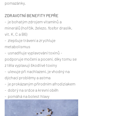
pomazánky. 
ZDRAVOTNÍ BENEFITY PEPŘE
-  je bohatým zdrojem vitamínů a 
minerálů (hořčík, železo, fosfor draslík, 
vit. K, C a B6)
-  zlepšuje trávení a zrychluje 
metabolismus
-  usnadňuje vyplavování toxinů - 
podporuje močení a pocení, díky tomu se 
z těla vyplavují škodlivé toxiny
-  ulevuje při nachlazení, je vhodný na 
dýchací problémy a astma
-  je prokázaným přírodním afrodiziakem
-  dobrý na srdce a krevní oběh
-  pomáhá na bolest hlavy