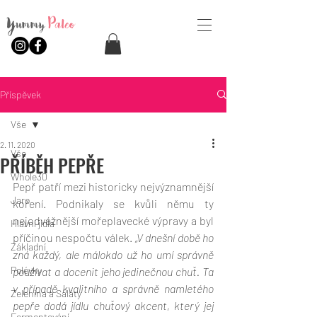
Yummy
Paleo
Příspěvek
Vše
2. 11. 2020
Vše
PŘÍBĚH PEPŘE
Whole30
Pepř patří mezi historicky nejvýznamnější 
Jaro
koření. Podnikaly se kvůli němu ty 
nejodvážnější mořeplavecké výpravy a byl 
Hlavní jídla
příčinou nespočtu válek. 
„V dnešní době ho 
Základní
zná každý, ale málokdo už ho umí správně 
Polévky
používat a docenit jeho jedinečnou chuť. Ta 
v případě kvalitního a správně namletého 
Zelenina a Saláty
pepře dodá jídlu chuťový akcent, který jej 
Fermentování