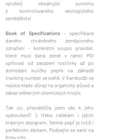
výrobků obsahující suroviny 
z kontrolovaného ekologického 
zemědělství
Book of Specifications
 – specifikace 
daného chráněného zeměpisného 
označení – konkrétní soupis pravidel, 
které musí daná země v rámci PGI 
splňovat od zasazení rostlinky až po 
dohledání kuličky pepře na základě 
tracking number ve světě. V Kambodži se 
nejvíce klade důraz na organický původ a 
zákaz veškerých chemických hnojiv. 
Tak co, přesvědčila jsem vás k jeho 
vyzkoušení? :) třeba nalákám i jejich 
krásným designem. Tenhle pepř je totiž i 
perfektním dárkem. Podívejte se sami na 
fotky níže..