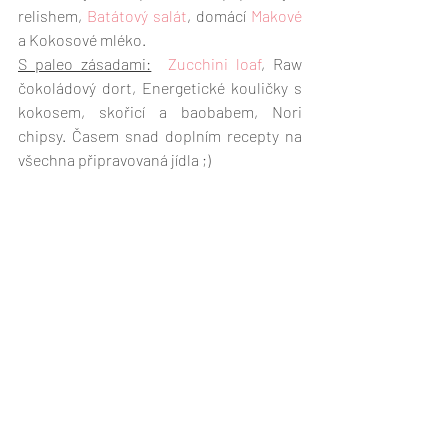
relishem, 
Batátový salát
, domácí 
Makové
a Kokosové mléko. 
S paleo zásadami:
Zucchini loaf
, Raw 
čokoládový dort, Energetické kouličky s 
kokosem, skořicí a baobabem, Nori 
chipsy. Časem snad doplním recepty na 
všechna připravovaná jídla ;) 