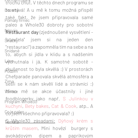
trochu chuť. V těchto dnech programu se 
to stává! A u mě k tomu možná přispěl 
Dezerty
také fakt, že jsem připravovala samé 
Pomalý hrnec
paleo a Whole30 dobroty pro sobotní 
Nápoje
Restaurant day
 (zjednoušené vysvětlení - 
"otevřela" jsem si na jeden den 
Snacky
"restauraci") a zapomněla tím na sebe a na 
Snídaně
to, abych si jídla v klidu a s nadšením 
Léto
vychutnala i já. K samotné sobotě - 
zkušenost to byla skvělá :) V prostorách 
Podzim
Chefparade panovala skvělá atmosféra a 
Zima
sešli se k nám skvělí lidé a strávníci :) 
Mimo mě se akce účastnily i jiné 
Vánoce
foodblogerky jako např. 
S Julinkou v 
Program Whole30
kuchyni
, 
Bety bakes
, 
Cat & Cook
, atp.. A 
Co je paleo
co jsem všechno připravovala? :) 
S Whole30 zásadami:
Dýňový krém s 
Témata
krůtím masem
, Mini hovězí  burgery s 
avokádovým dipem a paprikovým 