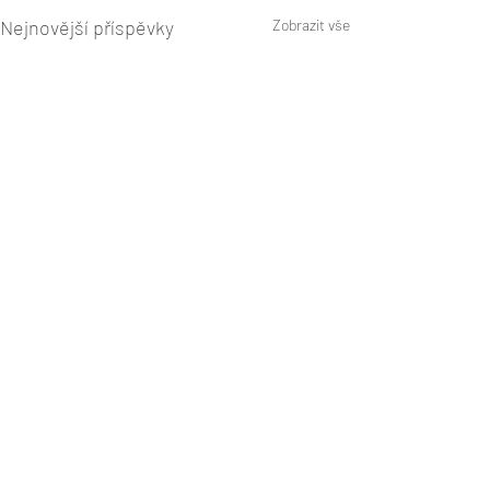
Nejnovější příspěvky
Zobrazit vše
Komentáře
0.0 / 5 (0)