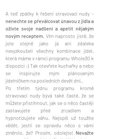
A teď zpátky k řešení stravovací nudy - 
nenechte se převálcovat únavou z jídla a 
oživte svoje nadšení a apetit nějakým 
novým receptem.
 Vím naprosto jistě, že 
jste stejně jako já ani zdaleka 
nevyzkoušeli všechny kombinace jídel, 
která máme v rámci programu Whole30 k 
dispozici ;) Tak otevřete kuchařky a nebo 
se inspirujte mým plánovaným 
jídelníčkem na posledních devět dní..
Po třetím týdnu programu kromě 
stravovací nudy bývá také časté, že se 
můžete přistihnout, jak se o něco častěji 
zastavujete před zrcadlem a 
hypnotizujete váhu. Nejspíš už toužíte 
vědět, jestli se opravdu něco s vámi 
změnilo, že? Prosím, odolejte! 
Nevažte 