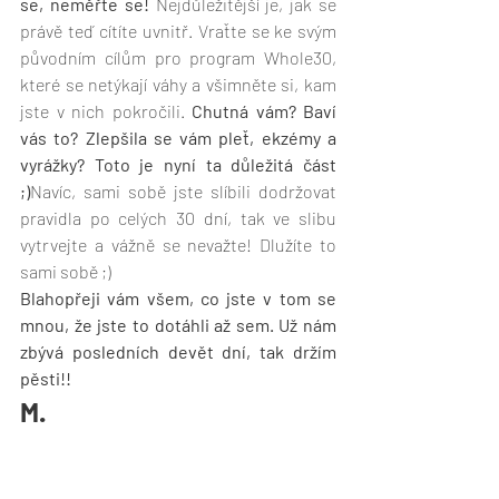
se, neměřte se!
 Nejdůležitější je, jak se 
právě teď cítíte uvnitř. Vraťte se ke svým 
původním cílům pro program Whole30, 
které se netýkají váhy a všimněte si, kam 
jste v nich pokročili. 
Chutná vám? Baví 
vás to? Zlepšila se vám pleť, ekzémy a 
vyrážky? Toto je nyní ta důležitá část 
;)
Navíc, sami sobě jste slíbili dodržovat 
pravidla po celých 30 dní, tak ve slibu 
vytrvejte a vážně se nevažte! Dlužíte to 
sami sobě ;) 
Blahopřeji vám všem, co jste v tom se 
mnou, že jste to dotáhli až sem. Už nám 
zbývá posledních devět dní, tak držím 
pěsti!! 
M.