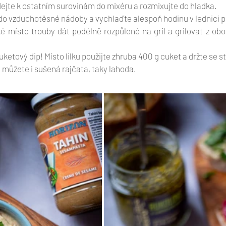
idejte k ostatním surovinám do mixéru a rozmixujte do hladka. 
do vzduchotěsné nádoby a vychlaďte alespoň hodinu v lednici 
é místo trouby dát podélně rozpůlené na gril a grilovat z obo
cuketový dip! Místo lilku použijte zhruba 400 g cuket a držte se 
 můžete i sušená rajčata, taky lahoda. 