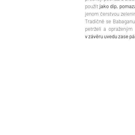
použít 
jako dip, pomaz
jenom čerstvou zeleni
Tradičně se Babaganuš
v závěru uvedu zase pá