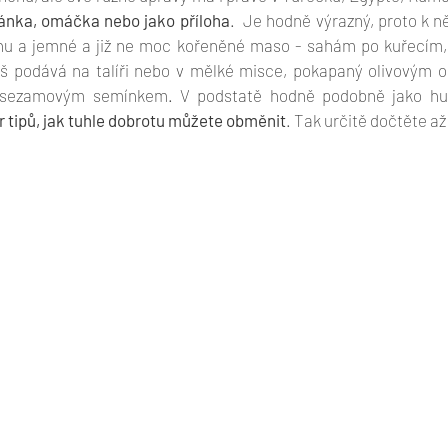
ánka, omáčka nebo jako příloha
.  Je hodně výrazný, proto k n
nu a jemné a již ne moc kořeněné maso - sahám po kuřecím, k
 podává na talíři nebo v mělké misce, pokapaný olivovým o
r tipů, jak tuhle dobrotu můžete obměnit
. Tak určitě dočtěte a