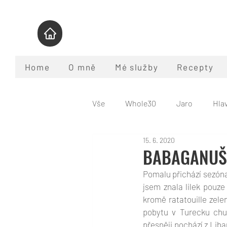
Home
O mně
Mé služby
Recepty
Vše
Whole30
Jaro
Hlav
15. 6. 2020
Pomalý hrnec
Nápoje
BABAGANUŠ 
Pomalu přichází sezóna 
Program Whole30
Co je pal
jsem znala lilek pouz
kromě ratatouille zele
pobytu v Turecku chu
přesněji pochází z Liba