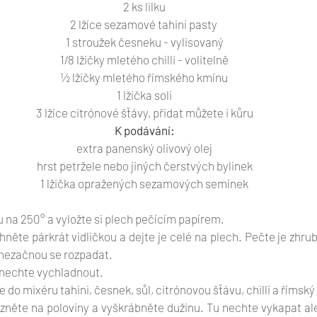
2 ks lilku
2 lžíce sezamové tahini pasty 
1 stroužek česneku - vylisovaný
1/8 lžičky mletého chilli - volitelně
½ lžičky mletého římského kmínu
1 lžička soli
3 lžíce citrónové šťávy, přidat můžete i kůru
K podávání:
extra panenský olivový olej
hrst petržele nebo jiných čerstvých bylinek
1 lžička opražených sezamových semínek
 na 250° a vyložte si plech pečícím papírem. 
chněte párkrát vidličkou a dejte je celé na plech. Pečte je zhru
ezačnou se rozpadat. 
 nechte vychladnout. 
e do mixéru tahini, česnek, sůl, citrónovou šťávu, chilli a římský
ízněte na poloviny a vyškrábněte dužinu. Tu nechte vykapat al