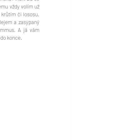
ěmu vždy volím už 
růtím či lososu. 
lejem a zasypaný 
petrželí a opraženým sezamovým semínkem. V podstatě hodně podobně jako hummus. A já vám 
ž do konce.