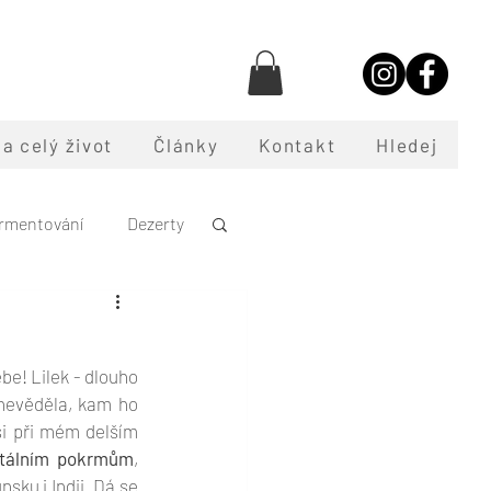
a celý život
Články
Kontakt
Hledej
rmentování
Dezerty
oce
e! Lilek - dlouho 
nevěděla, kam ho 
i při mém delším 
ntálním pokrmům
, 
ku i Indii. Dá se 