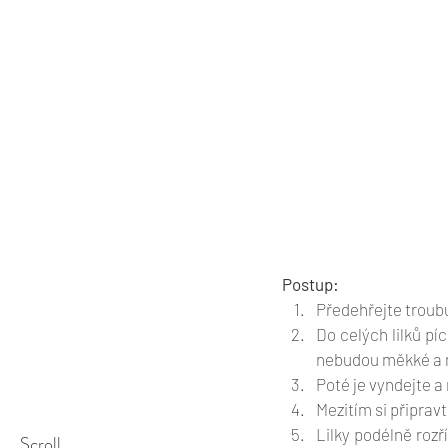
Postup:
Předehřejte troubu
Do celých lilků pí
nebudou měkké a n
Poté je vyndejte a
Mezitím si připravt
Lilky podélně rozř
Scroll