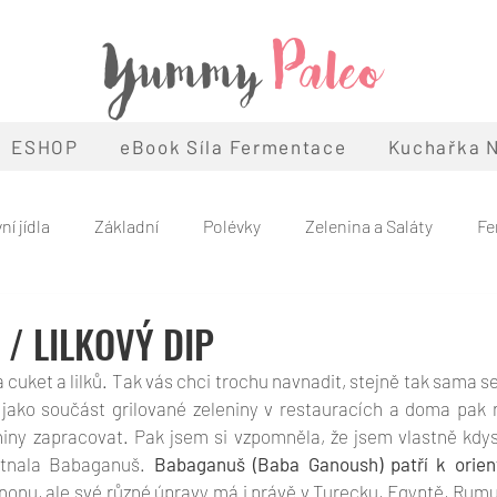
Yummy
Paleo
ESHOP
eBook Síla Fermentace
Kuchařka N
ní jídla
Základní
Polévky
Zelenina a Saláty
Fe
Snacky
Snídaně
Léto
Podzim
Zima
Ván
/ LILKOVÝ DIP
cuket a lilků. Tak vás chci trochu navnadit, stejně tak sama seb
eo
Témata
e jako součást grilované zeleniny v restauracích a doma pak 
niny zapracovat. Pak jsem si vzpomněla, že jsem vlastně kdys
tnala Babaganuš. 
Babaganuš (Baba Ganoush) patří k orie
nonu, ale své různé úpravy má i právě v Turecku, Egyptě, Rumuns