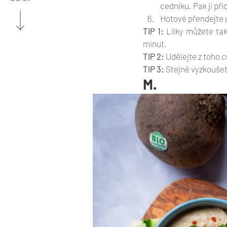
cedníku. Pak ji př
Hotové přendejte 
TIP 1:
 Lilky můžete tak
minut. 
TIP 2:
 Udělejte z toho 
TIP 3:
 Stejně vyzkoušet
M. 