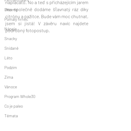
naplacato. No a teď s přicházejícím jarem 
mu společně dodáme šťavnatý ráz díky 
Dezerty
citrónu a pažitce. Bude vám moc chutnat, 
Pomalý hrnec
jsem si jistá! V závěru navíc najdete 
Nápoje
podrobný fotopostup. 
Snacky
Snídaně
Léto
Podzim
Zima
Vánoce
Program Whole30
Co je paleo
Témata