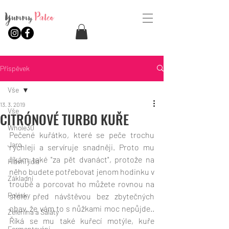
Yummy
Paleo
Příspěvek
Vše
13. 3. 2019
Vše
CITRÓNOVÉ TURBO KUŘE
Whole30
Pečené kuřátko, které se peče trochu 
Jaro
rychleji a servíruje snadněji. Proto mu 
říkám také "za pět dvanáct", protože na 
Hlavní jídla
něho budete potřebovat jenom hodinku v 
Základní
troubě a porcovat ho můžete rovnou na 
Polévky
stole před návštěvou bez zbytečných 
obav, že vám to s nůžkami moc nepůjde.. 
Zelenina a Saláty
Říká se mu také kuřecí motýle, kuře 
Fermentování