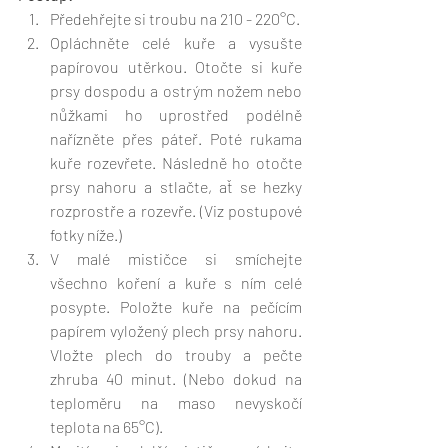
Předehřejte si troubu na 210 - 220°C.
Opláchněte celé kuře a vysušte 
papírovou utěrkou. Otočte si kuře 
prsy dospodu a ostrým nožem nebo 
nůžkami ho uprostřed podélně 
nařízněte přes páteř. Poté rukama 
kuře rozevřete. Následně ho otočte 
prsy nahoru a stlačte, ať se hezky 
rozprostře a rozevře. (Viz postupové 
fotky níže.)
V malé mističce si smíchejte 
všechno koření a kuře s ním celé 
posypte. Položte kuře na pečícím 
papírem vyložený plech prsy nahoru. 
Vložte plech do trouby a pečte 
zhruba 40 minut. (Nebo dokud na 
teploměru na maso nevyskočí 
teplota na 65°C).