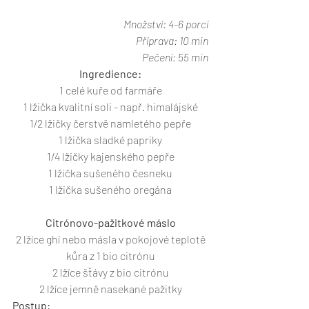
Množství: 4-6 porcí
Příprava: 10 min
Pečení: 55 min
Ingredience:
1 celé kuře od farmáře
1 lžička kvalitní soli - např. himalájské
1/2 lžičky čerstvě namletého pepře
1 lžička sladké papriky
1/4 lžičky kajenského pepře
1 lžička sušeného česneku
1 lžička sušeného oregána
Citrónovo-pažitkové máslo
2 lžíce ghí nebo másla v pokojové teplotě
kůra z 1 bio citrónu
2 lžíce šťávy z bio citrónu
2 lžíce jemně nasekané pažitky
Postup: