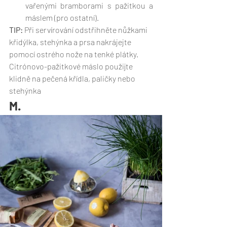
vařenými bramborami s pažitkou a 
máslem (pro ostatní).
TIP:
 Při servírování odstřihněte nůžkami 
křidýlka, stehýnka a prsa nakrájejte 
pomocí ostrého nože na tenké plátky. 
Citrónovo-pažitkové máslo použijte 
klidně na pečená křídla, paličky nebo 
stehýnka
M.