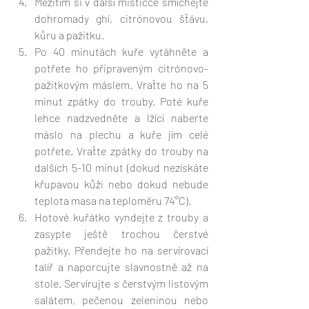
Mezitím si v další mističce smíchejte 
dohromady ghí, citrónovou šťávu, 
kůru a pažitku.
Po 40 minutách kuře vytáhněte a 
potřete ho připraveným citrónovo-
pažitkovým máslem. Vraťte ho na 5 
minut zpátky do trouby. Poté kuře 
lehce nadzvedněte a lžící naberte 
máslo na plechu a kuře jím celé 
potřete. Vraťte zpátky do trouby na 
dalších 5-10 minut (dokud nezískáte 
křupavou kůži nebo dokud nebude 
teplota masa na teploměru 74°C).
Hotové kuřátko vyndejte z trouby a 
zasypte ještě trochou čerstvé 
pažitky. Přendejte ho na servírovací 
talíř a naporcujte slavnostně až na 
stole. Servírujte s čerstvým listovým 
salátem, pečenou zeleninou nebo 