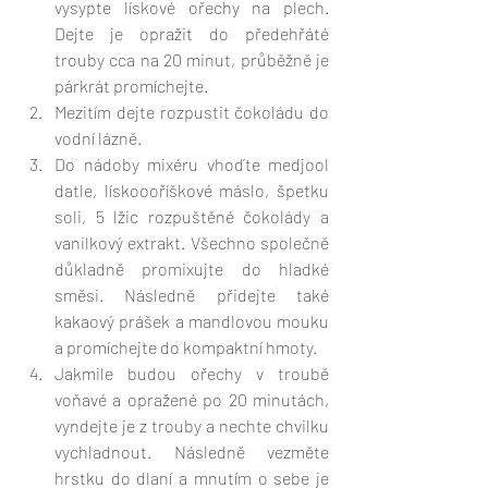
vysypte lískové ořechy na plech. 
Dejte je opražit do předehřáté 
trouby cca na 20 minut, průběžně je 
párkrát promíchejte. 
Mezitím dejte rozpustit čokoládu do 
vodní lázně.
Do nádoby mixéru vhoďte medjool 
datle, lískoooříškové máslo, špetku 
soli, 5 lžic rozpuštěné čokolády a 
vanilkový extrakt. Všechno společně 
důkladně promixujte do hladké 
směsi. Následně přidejte také 
kakaový prášek a mandlovou mouku 
a promíchejte do kompaktní hmoty.
Jakmile budou ořechy v troubě 
voňavé a opražené po 20 minutách, 
vyndejte je z trouby a nechte chvilku 
vychladnout. Následně vezměte 
hrstku do dlaní a mnutím o sebe je 