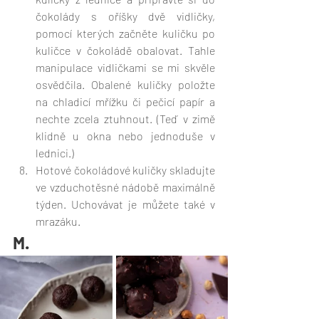
čokolády s oříšky dvě vidličky, 
pomocí kterých začněte kuličku po 
kuličce v čokoládě obalovat. Tahle 
manipulace vidličkami se mi skvěle 
osvědčila. Obalené kuličky položte 
na chladicí mřížku či pečicí papír a 
nechte zcela ztuhnout. (Teď v zimě 
klidně u okna nebo jednoduše v 
lednici.)
Hotové čokoládové kuličky skladujte 
ve vzduchotěsné nádobě maximálně 
týden. Uchovávat je můžete také v 
mrazáku. 
M. 