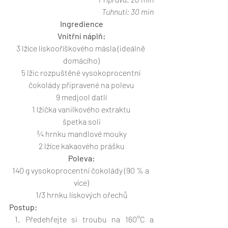
Tuhnutí: 30 min
Ingredience
Vnitřní náplň:
3 lžíce lískooříškového másla (ideálně 
domácího)
5 lžic rozpuštěné vysokoprocentní 
čokolády připravené na polevu
9 medjool datlí
1 lžička vanilkového extraktu
špetka soli
¾ hrnku mandlové mouky
2 lžíce kakaového prášku
Poleva:
140 g vysokoprocentní čokolády (90 % a 
více)
1/3 hrnku lískových ořechů
Postup:
Předehřejte si troubu na 160°C a 