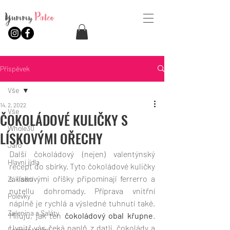
Yummy
Paleo
Příspěvek
Vše
14. 2. 2022
Vše
ČOKOLÁDOVÉ KULIČKY S
Whole30
LÍSKOVÝMI OŘECHY
Jaro
Další čokoládový (nejen) valentýnský 
Hlavní jídla
recept do sbírky. Tyto čokoládové kuličky 
s lískovými oříšky připomínají ferrerro a 
Základní
nutellu dohromady. Příprava vnitřní 
Polévky
náplně je rychlá a výsledné tuhnutí také. 
Zelenina a Saláty
Miluju, jak ten 
čokoládový obal křupne
. 
Uvnitř vás čeká naplň z datlí, čokolády a 
Fermentování