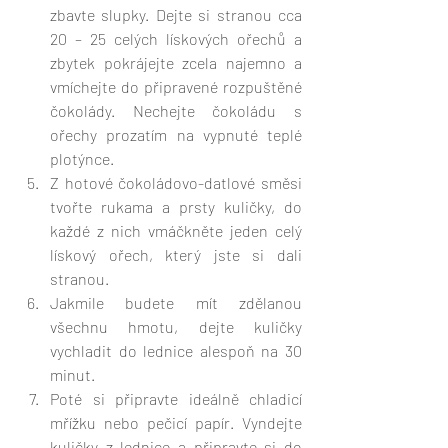
zbavte slupky. Dejte si stranou cca 
20 – 25 celých lískových ořechů a 
zbytek pokrájejte zcela najemno a 
vmíchejte do připravené rozpuštěné 
čokolády. Nechejte čokoládu s 
ořechy prozatím na vypnuté teplé 
plotýnce. 
Z hotové čokoládovo-datlové směsi 
tvořte rukama a prsty kuličky, do 
každé z nich vmáčkněte jeden celý 
lískový ořech, který jste si dali 
stranou. 
Jakmile budete mít zdělanou 
všechnu hmotu, dejte kuličky 
vychladit do lednice alespoň na 30 
minut. 
Poté si připravte ideálně chladicí 
mřížku nebo pečicí papír. Vyndejte 
kuličky z lednice a připravte si do 