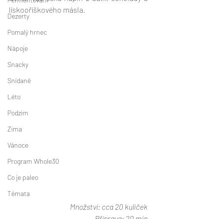
lískooříškového másla. 
Dezerty
Pomalý hrnec
Nápoje
Snacky
Snídaně
Léto
Podzim
Zima
Vánoce
Program Whole30
Co je paleo
Témata
Množství: cca 20 kuliček
Příprava: 20 min