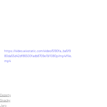
https://video.wixstatic.com/video/5190fa_ba5f9
80da55d42df86500fadb8709e19/1080p/mp4/file.
mp4
Dezerty
Snacky
Jaro