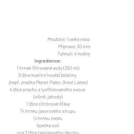
Množství: 1 velká mísa 
Příprava: 30 min
Tuhnutí: 4 hodiny
Ingredience:
1 hrnek filtrované vody (250 ml)
3 lžíce kvalitní hovězí želatiny
(např. značka Planet Paleo, Great Lakes)
4 lžíce prachu z lyofilizovaného ovoce 
(višně, jahody)
1 lžíce citrónové šťávy
¾ hrnku javorového sirupu
½ hrnku medu
špetka soli
cca 2 lžíce tapiokového škrobu