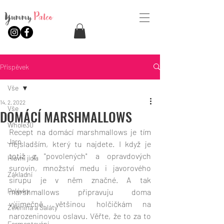
Yummy
Paleo
Příspěvek
Vše
14. 2. 2022
Vše
DOMÁCÍ MARSHMALLOWS
Whole30
Recept na domácí marshmallows je tím 
Jaro
nejsladším, který tu najdete. I když je 
totiž z "povolených" a opravdových 
Hlavní jídla
surovin, množství medu i javorového 
Základní
sirupu je v něm značné. A tak 
Polévky
marshmallows připravuju doma 
výjimečně, většinou holčičkám na 
Zelenina a Saláty
narozeninovou oslavu. Věřte, že to za to 
Fermentování