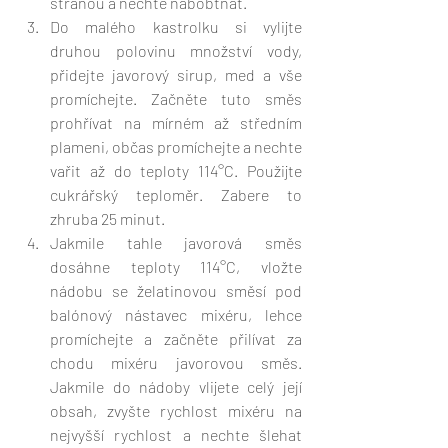
stranou a nechte nabobtnat.
Do malého kastrolku si vylijte 
druhou polovinu množství vody, 
přidejte javorový sirup, med a vše 
promíchejte. Začněte tuto směs 
prohřívat na mírném až středním 
plameni, občas promíchejte a nechte 
vařit až do teploty 114°C. Použijte 
cukrářský teploměr. Zabere to 
zhruba 25 minut. 
Jakmile tahle javorová směs 
dosáhne teploty 114°C, vložte 
nádobu se želatinovou směsí pod 
balónový nástavec mixéru, lehce 
promíchejte a začněte přilívat za 
chodu mixéru javorovou směs. 
Jakmile do nádoby vlijete celý její 
obsah, zvyšte rychlost mixéru na 
nejvyšší rychlost a nechte šlehat 