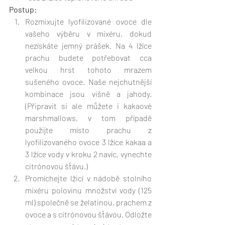
Postup:
Rozmixujte lyofilizované ovoce dle 
vašeho výběru v mixéru, dokud 
nezískáte jemný prášek. Na 4 lžíce 
prachu budete potřebovat cca 
velkou hrst tohoto mrazem 
sušeného ovoce. Naše nejchutnější 
kombinace jsou višně a jahody. 
(Připravit si ale můžete i kakaové 
marshmallows, v tom případě 
použijte místo prachu z 
lyofilizovaného ovoce 3 lžíce kakaa a 
3 lžíce vody v kroku 2 navíc, vynechte 
citrónovou šťávu.)
Promíchejte lžicí v nádobě stolního 
mixéru polovinu množství vody (125 
ml) společně se želatinou, prachem z 
ovoce a s citrónovou šťávou. Odložte 