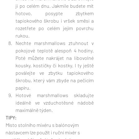
ji po celém dnu. Jakmile budete mít 
hotovo, posypte zbytkem 
tapiokového škrobu i vršek směsi a 
rozetřete po celém jejím povrchu 
rukou.
Nechte marshmallows ztuhnout v 
pokojové teplotě alespoň 4 hodiny. 
Poté můžete nakrájet na libovolné 
kousky, kostičky či kostky. I ty ještě 
poválejte ve zbytku tapiokového 
škrobu, který vám zbyde na pečicím 
papíru. 
Hotové marshmallows skladujte 
ideálně ve vzduchotěsné nádobě 
maximálně týden. 
TIPY:
Místo stolního mixéru s balónovým 
nástavcem lze použít i ruční mixér s 