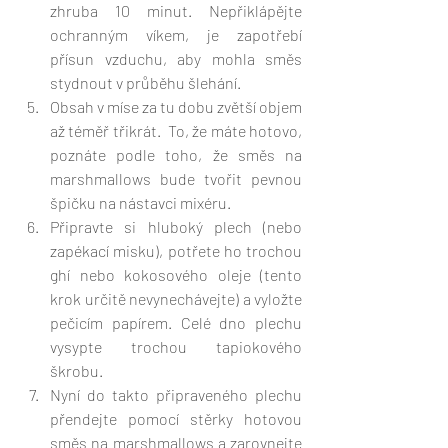
zhruba 10 minut. Nepřiklápějte 
ochranným víkem, je zapotřebí 
přísun vzduchu, aby mohla směs 
stydnout v průběhu šlehání. 
Obsah v míse za tu dobu zvětší objem 
až téměř třikrát.  To, že máte hotovo, 
poznáte podle toho, že směs na 
marshmallows bude tvořit pevnou 
špičku na nástavci mixéru. 
Připravte si hluboký plech (nebo 
zapékací misku), potřete ho trochou 
ghí nebo kokosového oleje (tento 
krok určitě nevynechávejte) a vyložte 
pečicím papírem. Celé dno plechu 
vysypte trochou tapiokového 
škrobu. 
Nyní do takto připraveného plechu 
přendejte pomocí stěrky hotovou 
směs na marshmallows a zarovnejte 