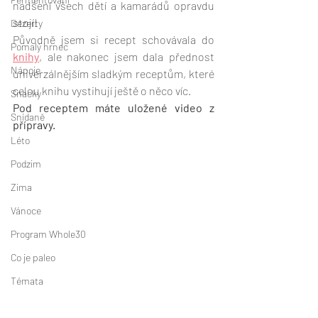
nadšení všech dětí a kamarádů opravdu 
stojí! 
Dezerty
Původně jsem si recept schovávala do 
Pomalý hrnec
knihy
, ale nakonec jsem dala přednost 
Nápoje
univerzálnějším sladkým receptům, které 
celou knihu vystihují ještě o něco víc. 
Snacky
Pod receptem máte uložené video z 
Snídaně
přípravy. 
Léto
Podzim
Zima
Vánoce
Program Whole30
Co je paleo
Témata