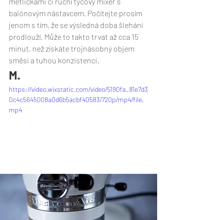
metličkami či ruční tyčový mixér s 
balónovým nástavcem. Počítejte prosím 
jenom s tím, že se výsledná doba šlehání 
prodlouží. Může to takto trvat až cca 15 
minut, než získáte trojnásobný objem 
směsi a tuhou konzistenci. 
M. 
https://video.wixstatic.com/video/5190fa_81e7d3
0c4c5645008a0d6b5acbf40583/720p/mp4/file.
mp4