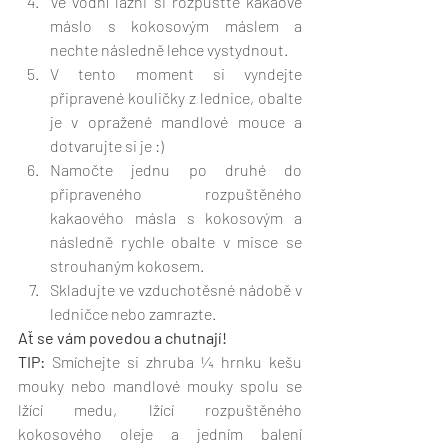
Ve vodní lázni si rozpusťte kakaové 
máslo s kokosovým máslem a 
nechte následně lehce vystydnout. 
V tento moment si vyndejte 
připravené kouličky z lednice, obalte 
je v opražené mandlové mouce a 
dotvarujte si je :) 
Namočte jednu po druhé do 
připraveného rozpuštěného 
kakaového másla s kokosovým a 
následně rychle obalte v misce se 
strouhaným kokosem. 
Skladujte ve vzduchotěsné nádobě v 
ledničce nebo zamrazte. 
Ať se vám povedou a chutnají!
TIP: 
Smíchejte si zhruba ¼ hrnku kešu 
mouky nebo mandlové mouky spolu se 
lžící medu, lžící rozpuštěného 
kokosového oleje a jedním balení 