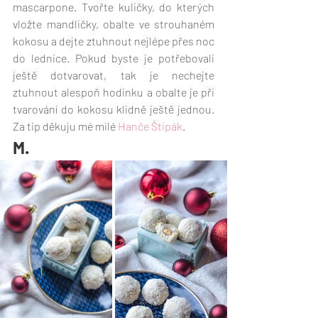
mascarpone. Tvořte kuličky, do kterých 
vložte mandličky, obalte ve strouhaném 
kokosu a dejte ztuhnout nejlépe přes noc 
do lednice. Pokud byste je potřebovali 
ještě dotvarovat, tak je nechejte 
ztuhnout alespoň hodinku a obalte je při 
tvarování do kokosu klidně ještě jednou. 
Za tip děkuju mé milé 
Hanče Štipák
.
M.