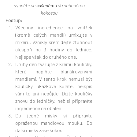
-vyhněte se 
sušenému
 strouhanému 
kokosou
Postup:
Všechny ingredience na vnitřek 
(kromě celých mandlí) umixujte v 
mixéru. Vzniklý krém dejte ztuhnout 
alespoň na 3 hodiny do lednice. 
Nejlépe však do druhého dne. 
Druhý den tvarujte z krému kouličky, 
které naplňte blanšírovanými 
mandlemi. V tento krok nemusí být 
kouličky ukázkově kulaté, nejspíš 
vám to ani nepůjde. Dejte kouličky 
znovu do ledničky, než si připravíte 
ingredience na obalení. 
Do jedné misky si připravte 
opraženou mandlovou mouku. Do 
další misky zase kokos. 