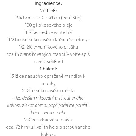
Ingredience:
Vnitřek:
3/4 hrnku kešu oříšků (cca 130g)
100 g kokosového oleje
1 lžíce medu - volitelně
1/2 hrnku kokosového krému/smetany 
1/2 lžičky vanilkového prášku
cca 15 blanšírovaných mandlí – volte spíš 
menší velikost
Obalení:
3 lžíce nasucho opražené mandlové 
mouky
2 lžíce kokosového másla 
- lze delším mixováním strouhaného 
kokosu získat doma, popřípadě lze použít i 
kokosovou mouku
2 lžíce kakaového másla
cca 1/2 hrnku kvalitního bio strouhaného 
kokosu