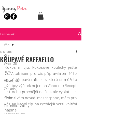
Yummy
Paleo
Příspěvek
Vše
6. 12. 2017
Vše
KŘUPAVÉ RAFFAELLO
Whole30
Kokos miluju, kokosové kouličky ještě 
Jaro
víc. A tak jsem pro vás připravila téměř to 
pravé křupavé raffaello, které si můžete 
Hlavní jídla
užít bez výčitek nejen na Vánoce :) Recept 
Základní
je trochu pracnější na čas, ale vyplatí se! 
Polévky
Pokud vám nevadí mascarpone, mám pro 
vás na konci tip na rychlejší verzi vnitřní 
Zelenina a Saláty
náplně.
Fermentování