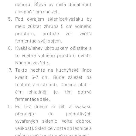
nahoru. Šťáva by měla dosáhnout 
alespoň 1 cm nad zelí. 
Pod okrajem sklenice/kvašáku by 
mělo zůstat zhruba 5 cm volného 
prostoru, protože zelí zvětší 
fermentací svůj objem. 
Kvašák/láhev ubrouskem očistěte a 
to včetně volného prostoru uvnitř. 
Nádobu zavřete.
Takto nechte na kuchyňské lince 
kvasit 5-7 dní. Bude záležet na 
teplotě v místnosti. Obecně platí – 
čím chladněji je, tím potrvá 
fermentace déle. 
Po 5-7 dnech si zelí z kvašáku 
přendejte do jednotlivých 
vyvařených sklenic (volte dobrou 
velikost). Sklenice vložte do lednice a 
můžete začít postupně konzumovat. 