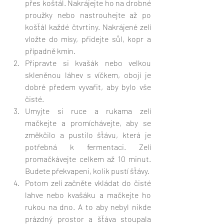
přes koštál. Nakrájejte ho na drobné 
proužky nebo nastrouhejte až po 
košťál každé čtvrtiny. Nakrájené zelí 
vložte do mísy, přidejte sůl, kopr a 
případně kmín. 
Připravte si kvašák nebo velkou 
skleněnou láhev s víčkem, obojí je 
dobré předem vyvařit, aby bylo vše 
čisté.
Umyjte si ruce a rukama zelí 
mačkejte a promíchávejte, aby se 
změkčilo a pustilo šťávu, která je 
potřebná k fermentaci. Zelí 
promačkávejte celkem až 10 minut. 
Budete překvapeni, kolik pustí šťávy.
Potom zelí začněte vkládat do čisté 
lahve nebo kvašáku a mačkejte ho 
rukou na dno. A to aby nebyl nikde 
prázdný prostor a šťáva stoupala 