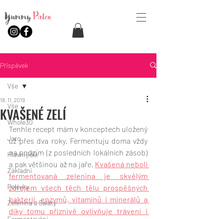
Yummy
Paleo
Příspěvek
Vše
18. 11. 2019
Vše
KVAŠENÉ ZELÍ
Whole30
Tenhle recept mám v konceptech uložený 
Jaro
už přes dva roky. Fermentuju doma vždy 
na podzim (z posledních lokálních zásob) 
Hlavní jídla
a pak většinou až na jaře. 
Kvašená neboli 
Základní
fermentovaná zelenina je skvělým 
Polévky
zdrojem všech těch tělu prospěšných 
bakterií, enzymů, vitamínů i minerálů a 
Zelenina a Saláty
díky tomu příznivě ovlivňuje trávení i 
Fermentování