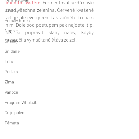
imunitní systém.
 Fermentovat se dá navíc 
snad všechna zelenina. Červené kvašené 
Dezerty
zelí je ale evergreen, tak začněte třeba s 
Pomalý hrnec
ním. Dole pod postupem pak najdete  tip, 
Nápoje
jak si připravit slaný nálev, kdyby 
 nestačila vymačkaná šťáva ze zelí. 
Snacky
Snídaně
Léto
Podzim
Zima
Vánoce
Program Whole30
Co je paleo
Témata