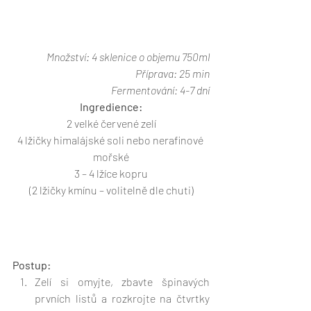
Množství: 4 sklenice o objemu 750ml
Příprava: 25 min
Fermentování: 4-7 dní
Ingredience:
2 velké červené zelí
4 lžičky himalájské soli nebo nerafinové 
mořské
3 – 4 lžíce kopru
(2 lžičky kmínu – volitelně dle chuti)
Postup:
Zelí si omyjte, zbavte špinavých 
prvních listů a rozkrojte na čtvrtky 