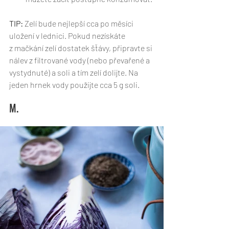
TIP:
 Zelí bude nejlepší cca po měsíci 
uložení v lednici. Pokud nezískáte 
z mačkání zelí dostatek šťávy, připravte si 
nálev z filtrované vody (nebo převařené a 
vystydnuté) a soli a tím zelí dolijte. Na 
jeden hrnek vody použijte cca 5 g soli. 
M. 