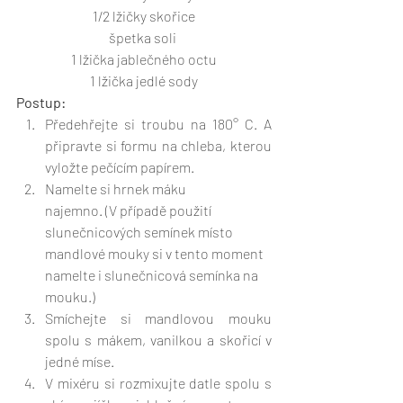
1/2 lžičky skořice
špetka soli 
1 lžička jablečného octu
1 lžička jedlé sody
Postup:
Předehřejte si troubu na 180° C. A 
připravte si formu na chleba, kterou 
vyložte pečícím papírem.
Namelte si hrnek máku 
najemno. (V případě použití 
slunečnicových semínek místo 
mandlové mouky si v tento moment 
namelte i slunečnicová semínka na 
mouku.)
Smíchejte si mandlovou mouku 
spolu s mákem, vanilkou a skořicí v 
jedné míse.
V mixéru si rozmixujte datle spolu s 