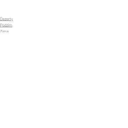
Dezerty
Podzim
Zima
Nejnovější příspěvky
Zobrazit vše