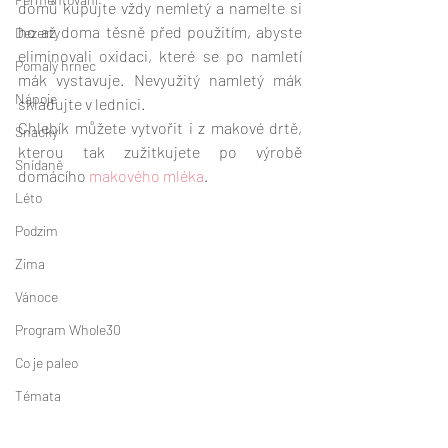
domů kupujte vždy nemletý a namelte si 
ho až doma těsně před použitím, abyste 
Dezerty
eliminovali oxidaci, které se po namletí 
Pomalý hrnec
mák vystavuje. Nevyužitý namletý mák 
Nápoje
skladujte v lednici.  
Chlebík můžete vytvořit i z makové drtě, 
Snacky
kterou tak zužitkujete po výrobě 
Snídaně
domácího 
makového mléka
.
Léto
Podzim
Zima
Vánoce
Program Whole30
Co je paleo
Témata