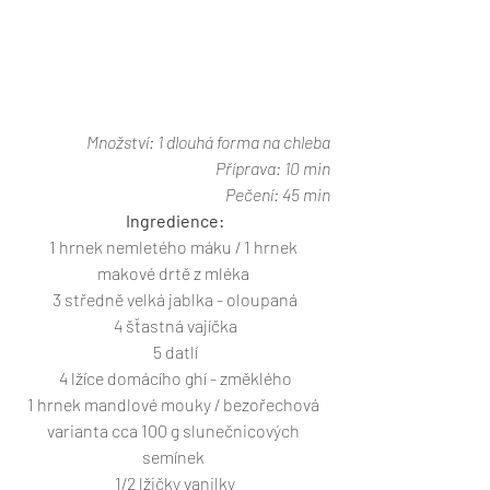
Množství: 1 dlouhá forma na chleba
Příprava: 10 min
Pečení: 45 min
Ingredience:
1 hrnek nemletého máku / 1 hrnek 
makové drtě z mléka 
3 středně velká jablka - oloupaná
4 šťastná vajíčka
5 datlí
4 lžíce domácího ghí - změklého
1 hrnek mandlové mouky / bezořechová 
varianta cca 100 g slunečnicových 
semínek 
1/2 lžičky vanilky