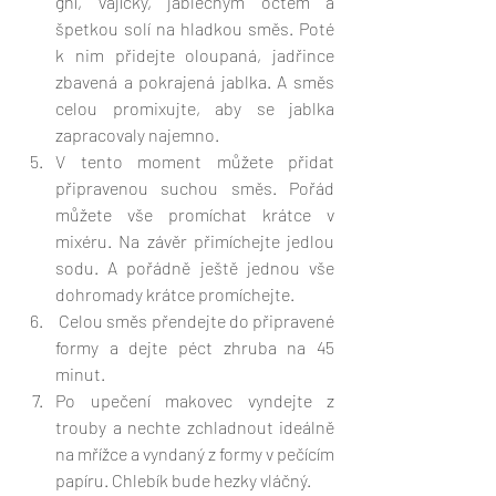
ghí, vajíčky, jablečným octem a 
špetkou solí na hladkou směs. Poté 
k nim přidejte oloupaná, jadřince 
zbavená a pokrajená jablka. A směs 
celou promixujte, aby se jablka 
zapracovaly najemno.
V tento moment můžete přidat 
připravenou suchou směs. Pořád 
můžete vše promíchat krátce v 
mixéru. Na závěr přimíchejte jedlou 
sodu. A pořádně ještě jednou vše 
dohromady krátce promíchejte. 
 Celou směs přendejte do připravené 
formy a dejte péct zhruba na 45 
minut. 
Po upečení makovec vyndejte z 
trouby a nechte zchladnout ideálně 
na mřížce a vyndaný z formy v pečícím 
papíru. Chlebík bude hezky vláčný.