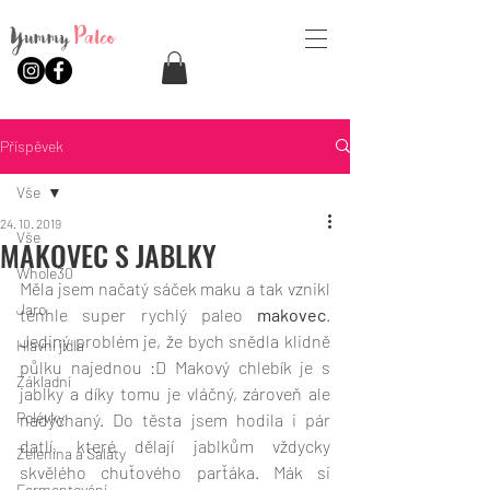
Yummy
Paleo
Příspěvek
Vše
24. 10. 2019
Vše
MAKOVEC S JABLKY
Whole30
Měla jsem načatý sáček maku a tak vznikl 
Jaro
tenhle super rychlý paleo 
makovec
. 
Jediný problém je, že bych snědla klidně 
Hlavní jídla
půlku najednou :D Makový chlebík je s 
Základní
jablky a díky tomu je vláčný, zároveň ale 
Polévky
nadýchaný. Do těsta jsem hodila i pár 
datlí, které dělají jablkům vždycky 
Zelenina a Saláty
skvělého chuťového parťáka. Mák si 
Fermentování