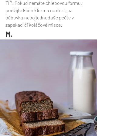
TIP: 
Pokud nemáte chlebovou formu, 
použijte klidně formu na dort, na 
bábovku nebo jednoduše pečte v 
zapékací či koláčové misce. 
M.