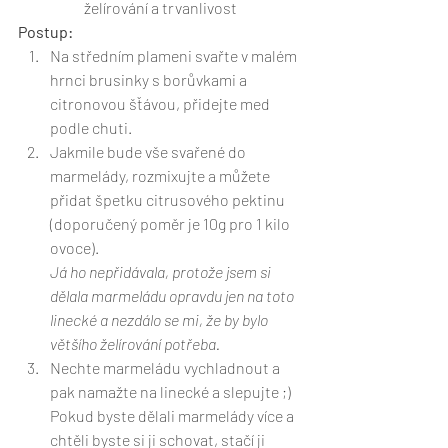
želírování a trvanlivost
Postup:
Na středním plameni svařte v malém 
hrnci brusinky s borůvkami a 
citronovou šťávou, přidejte med 
podle chuti. 
Jakmile bude vše svařené do 
marmelády, rozmixujte a můžete 
přidat špetku citrusového pektinu 
(doporučený poměr je 10g pro 1 kilo 
ovoce). 
Já ho nepřidávala, protože jsem si 
dělala marmeládu opravdu jen na toto 
linecké a nezdálo se mi, že by bylo 
většího želírování potřeba.
Nechte marmeládu vychladnout a 
pak namažte na linecké a slepujte ;) 
Pokud byste dělali marmelády více a 
chtěli byste si ji schovat, stačí ji 