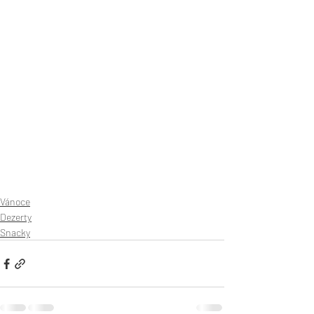
Vánoce
Dezerty
Snacky