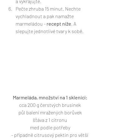
a vykrajujte. 
Pečte zhruba 15 minut. Nechte 
vychladnout a pak namažte 
marmeládou - 
recept níže
. A 
slepujte jednotlivé tvary k sobě.
Marmeláda, množství na 1 sklenici:
cca 200 g čerstvých brusinek
půl balení mražených borůvek
šťáva z 1 citronu
med podle potřeby
- případně citrusový pektin pro větší 