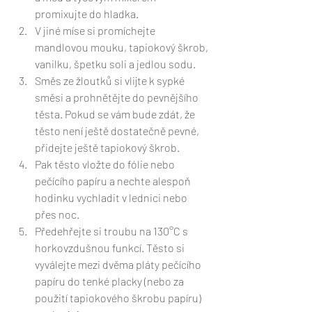
promixujte do hladka.
V jiné míse si promíchejte 
mandlovou mouku, tapiokový škrob, 
vanilku, špetku soli a jedlou sodu.
Směs ze žloutků si vlijte k sypké 
směsi a prohnětějte do pevnějšího 
těsta. Pokud se vám bude zdát, že 
těsto není ještě dostatečně pevné, 
přidejte ještě tapiokový škrob.
Pak těsto vložte do fólie nebo 
pečícího papíru a nechte alespoň 
hodinku vychladit v lednici nebo 
přes noc.
Předehřejte si troubu na 130°C s 
horkovzdušnou funkcí. Těsto si 
vyválejte mezi dvěma pláty pečícího 
papíru do tenké placky (nebo za 
použití tapiokového škrobu papíru) 