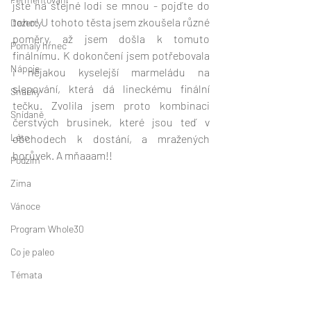
jste na stejné lodi se mnou - pojďte do 
toho! U tohoto těsta jsem zkoušela různé 
Dezerty
poměry, až jsem došla k tomuto 
Pomalý hrnec
finálnímu. K dokončení jsem potřebovala 
Nápoje
i nějakou kyselejší marmeládu na 
slepování, která dá lineckému finální 
Snacky
tečku. Zvolila jsem proto kombinaci 
Snídaně
čerstvých brusinek, které jsou teď v 
Léto
obchodech k dostání, a mražených 
borůvek. A mňaaam!!
Podzim
Zima
Vánoce
Program Whole30
Co je paleo
Témata