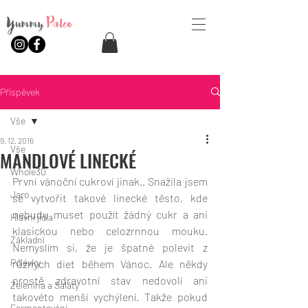
Yummy
Paleo
Příspěvek
Vše
9. 12. 2016
Vše
MANDLOVÉ LINECKÉ
Whole30
První vánoční cukroví jinak.. Snažila jsem 
Jaro
se vytvořit takové linecké těsto, kde 
nebudu muset použít žádný cukr a ani 
Hlavní jídla
klasickou nebo celozrnnou mouku. 
Základní
Nemyslím si, že je špatné polevit z 
Polévky
různých diet během Vánoc. Ale někdy 
prostě zdravotní stav nedovolí ani 
Zelenina a Saláty
takovéto menší vychýlení. Takže pokud 
Fermentování