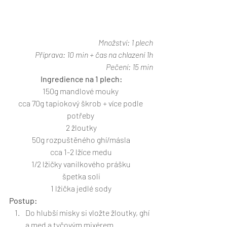
Množství: 1 plech
Příprava: 10 min + čas na chlazení 1h
Pečení: 15 min
Ingredience na 1 plech:
150g mandlové mouky 
cca 70g tapiokový škrob + více podle 
potřeby 
2 žloutky
50g rozpuštěného ghí/másla
cca 1-2 lžíce medu
1/2 lžičky vanilkového prášku
špetka soli
1 lžička jedlé sody
Postup:
Do hlubší misky si vložte žloutky, ghí 
a med a tyčovým mixérem 