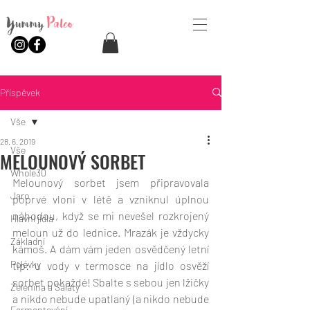
Yummy
Paleo
Příspěvek
Vše
28. 6. 2019
Vše
MELOUNOVÝ SORBET
Whole30
Melounový sorbet jsem připravovala 
Jaro
poprvé vloni v létě a vzniknul úplnou 
náhodou, když se mi nevešel rozkrojený 
Hlavní jídla
meloun už do lednice. Mrazák je vždycky 
Základní
kámoš. A dám vám jeden osvědčený letní 
Polévky
tip: u vody v termosce na jídlo osvěží 
sorbet pokaždé! Sbalte s sebou jen lžičky 
Zelenina a Saláty
a nikdo nebude upatlaný (a nikdo nebude 
Fermentování