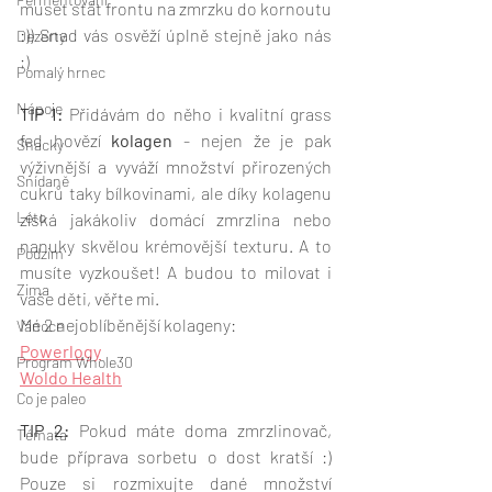
muset stát frontu na zmrzku do kornoutu 
:)) Snad vás osvěží úplně stejně jako nás 
Dezerty
;) 
Pomalý hrnec
Nápoje
TIP 1: 
Přidávám do něho i kvalitní grass 
fed hovězí 
kolagen
 - nejen že je pak 
Snacky
výživnější a vyváží množství přirozených 
Snídaně
cukrů taky bílkovinami, ale díky kolagenu 
Léto
získá jakákoliv domácí zmrzlina nebo 
nanuky skvělou krémovější texturu. A to 
Podzim
musíte vyzkoušet! A budou to milovat i 
Zima
vaše děti, věřte mi. 
Mé 2 nejoblíběnější kolageny: 
Vánoce
Powerlogy
Program Whole30
Woldo Health
Co je paleo
TIP 2:
 Pokud máte doma zmrzlinovač, 
Témata
bude příprava sorbetu o dost kratší :) 
Pouze si rozmixujte dané množství 