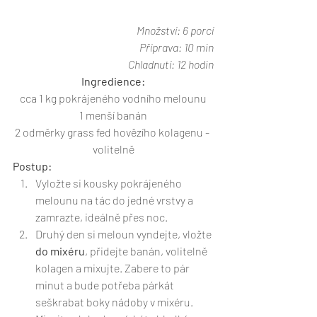
Množství: 6 porcí
Příprava: 10 min
Chladnutí: 12 hodin
Ingredience:
cca 1 kg pokrájeného vodního melounu
1 menší banán
2 odměrky grass fed hovězího kolagenu - 
volitelně
Postup:
Vyložte si kousky pokrájeného 
melounu na tác do jedné vrstvy a 
zamrazte, ideálně přes noc.
Druhý den si meloun vyndejte, vložte 
do mixéru
, přidejte banán, volitelně 
kolagen a mixujte. Zabere to pár 
minut a bude potřeba párkát 
seškrabat boky nádoby v mixéru. 