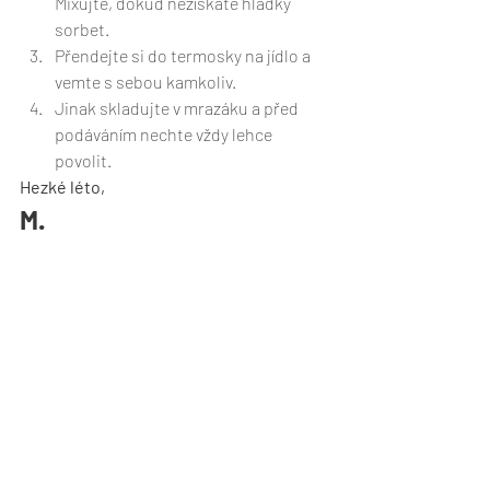
Mixujte, dokud nezískáte hladký 
sorbet.
Přendejte si do termosky na jídlo a 
vemte s sebou kamkoliv.
Jinak skladujte v mrazáku a před 
podáváním nechte vždy lehce 
povolit. 
Hezké léto,
M.