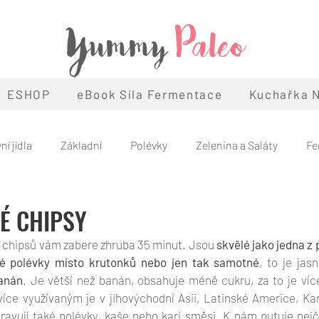
Yummy
Paleo
ESHOP
eBook Síla Fermentace
Kuchařka N
ní jídla
Základní
Polévky
Zelenina a Saláty
Fe
Snacky
Snídaně
Léto
Podzim
Zima
Ván
É CHIPSY
 chipsů vám zabere zhruba 35 minut. Jsou 
skvělé jako jedna z p
eo
Témata
 polévky místo krutonků nebo jen tak samotné
, to je jasn
banán
. Je větší než banán, obsahuje méně cukru, za to je více
íce využívaným je v jihovýchodní Asii, Latinské Americe, Kar
pravují také polévky, kaše nebo kari směsi. K nám putuje nejč