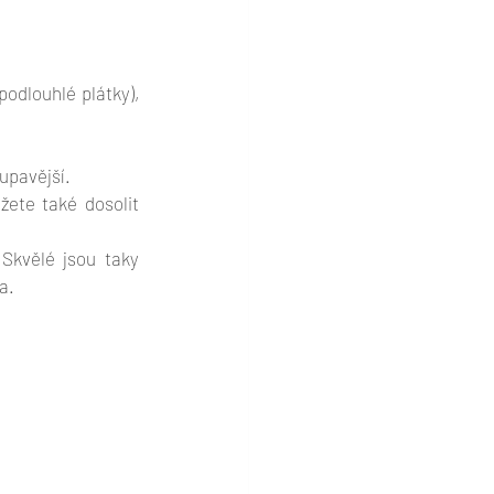
odlouhlé plátky), 
upavější.
te také dosolit 
kvělé jsou taky 
a.