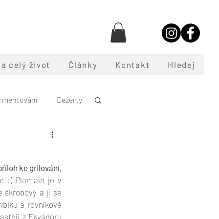
a celý život
Články
Kontakt
Hledej
rmentování
Dezerty
oce
říloh ke grilování, 
é :) Plantain je v 
 škrobový a jí se 
ibiku a rovníkové 
astěji z Ekvádoru 