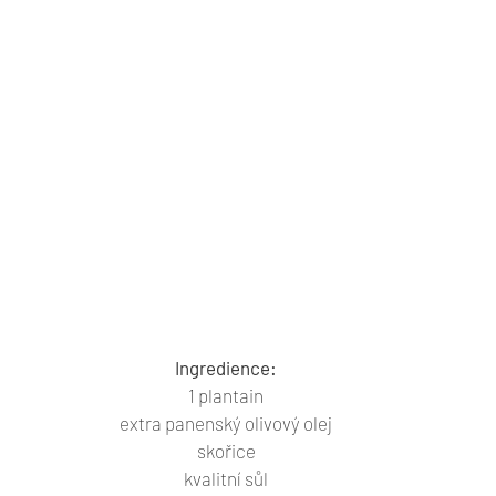
Ingredience:
1 plantain
extra panenský olivový olej
skořice
kvalitní sůl