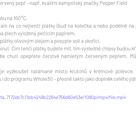
ervený pepř – např. kvalitní kampotský značky Pepper Field
ubu na 160°C.
tain na co nejtenčí plátky (buď na kolečka a nebo podélně na p
na plech vyložený pečícím papírem.
plátky olivovým olejem a posypte solí a skořicí.
nut. Čím tenčí plátky budete mít, tím výsledné chipsy budou kř
dle chuti opepřete čerstvě namletým červeným pepřem. Může
je vyzkoušet nalámané místo krutonů v krémové polévce. S
 i do programu Whole30 – přesně takto jako doplněk celého jídl
190fa_7172eb7c11bb4249b2264e756d60e53e/1080p/mp4/file.mp4