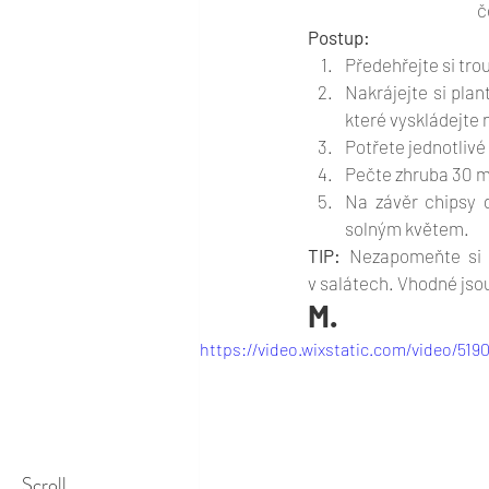
č
Postup:
Předehřejte si tro
Nakrájejte si plan
které vyskládejte 
Potřete jednotlivé 
Pečte zhruba 30 mi
Na závěr chipsy 
solným květem.
TIP:
 Nezapomeňte si 
v salátech. Vhodné jsou
M.
https://video.wixstatic.com/video/5
Scroll