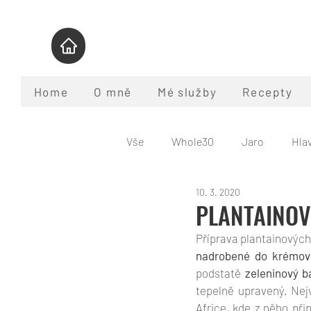
Home
O mně
Mé služby
Recepty
Vše
Whole30
Jaro
Hlav
10. 3. 2020
Pomalý hrnec
Nápoje
PLANTAINOV
Příprava plantainových
Program Whole30
Co je pal
nadrobené do krémové
podstatě 
zeleninový 
tepelně upravený. Nejv
Africe, kde z něho při