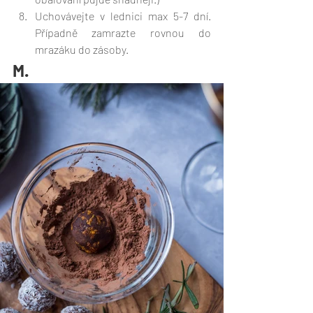
Uchovávejte v lednici max 5-7 dní. 
Případně zamrazte rovnou do 
mrazáku do zásoby.
M.