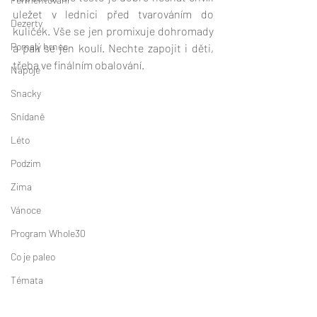
uležet v lednici před tvarováním do 
Dezerty
kuliček. Vše se jen promixuje dohromady 
Pomalý hrnec
a pak se jen koulí. Nechte zapojit i děti, 
třeba ve finálním obalování.
Nápoje
Snacky
Snídaně
Léto
Podzim
Zima
Vánoce
Program Whole30
Co je paleo
Témata