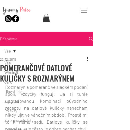
Yummy
Paleo
Příspěvek
Vše
22. 12. 2019
Vše
POMERANČOVÉ DATLOVÉ
Whole30
KULIČKY S ROZMARÝNEM
Jaro
Rozmarýn a pomeranč ve sladkém podání 
Hlavní jídla
spolu vždycky fungují. Já si tuhle 
upgradovanou kombinaci původního 
Základní
receptu na datlové kuličky nenechám 
Polévky
nikdy ujít ve vánočním období. Prostě mi 
Zelenina a Saláty
to k němu sedí. Datlové kuličky se 
nepečou, ale těsto je dobré nechat chvíli 
Fermentování