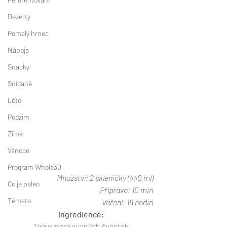
Dezerty
Pomalý hrnec
Nápoje
Snacky
Snídaně
Léto
Podzim
Zima
Vánoce
Program Whole30
Množství: 2 skleničky (440 ml)
Co je paleo
Příprava: 10 min
Témata
Vaření: 16 hodin
Ingredience:
1 kg vypeckovaných švestek