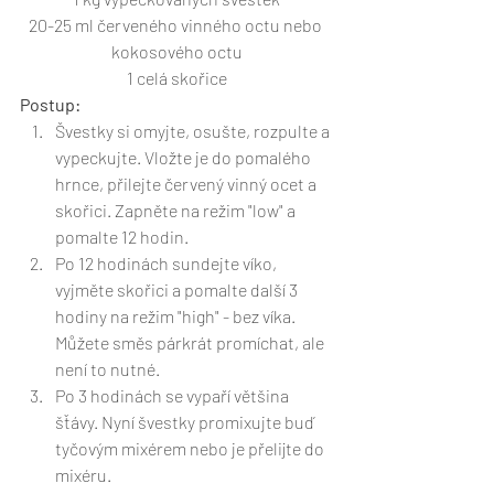
20-25 ml červeného vinného octu nebo 
kokosového octu
1 celá skořice
Postup:
Švestky si omyjte, osušte, rozpulte a 
vypeckujte. Vložte je do pomalého 
hrnce, přilejte červený vinný ocet a 
skořici. Zapněte na režim "low" a 
pomalte 12 hodin. 
Po 12 hodinách sundejte víko, 
vyjměte skořici a pomalte další 3 
hodiny na režim "high" - bez víka. 
Můžete směs párkrát promíchat, ale 
není to nutné. 
Po 3 hodinách se vypaří většina 
šťávy. Nyní švestky promixujte buď 
tyčovým mixérem nebo je přelijte do 
mixéru. 