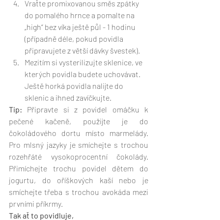
Vraťte promixovanou směs zpátky 
do pomalého hrnce a pomalte na 
„high“ bez víka ještě půl - 1 hodinu 
(případně déle, pokud povidla 
připravujete z větší dávky švestek).
Mezitím si vysterilizujte sklenice, ve 
kterých povidla budete uchovávat. 
Ještě horká povidla nalijte do 
sklenic a ihned zavíčkujte. 
Tip:
 Připravte si z povidel omáčku k 
pečené kačeně, použijte je do 
čokoládového dortu místo marmelády. 
Pro mlsný jazyky je smíchejte s trochou 
rozehřáté vysokoprocentní čokolády. 
Přimíchejte trochu povidel dětem do 
jogurtu, do oříškových kaší nebo je 
smíchejte třeba s trochou avokáda mezi 
prvními příkrmy. 
Tak ať to povidluje,