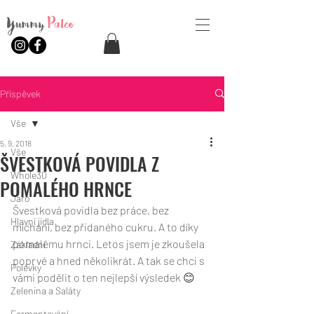
Yummy
Paleo
Příspěvek
Vše
5. 9. 2018
Vše
ŠVESTKOVÁ POVIDLA Z
Whole30
POMALÉHO HRNCE
Jaro
Švestková povidla bez práce, bez 
Hlavní jídla
míchání, bez přidaného cukru. A to díky 
pomalému hrnci. Letos jsem je zkoušela 
Základní
poprvé a hned několikrát. A tak se chci s 
Polévky
vámi podělit o ten nejlepší výsledek 😊 
Zelenina a Saláty
Fermentování