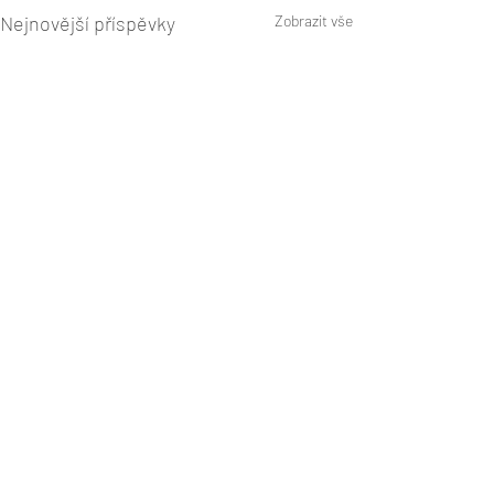
Nejnovější příspěvky
Zobrazit vše
Komentáře
0.0 / 5 (0)