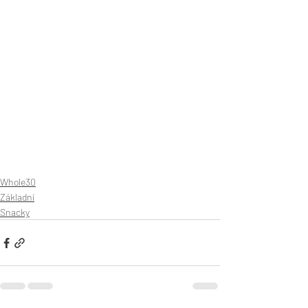
Whole30
Základní
Snacky