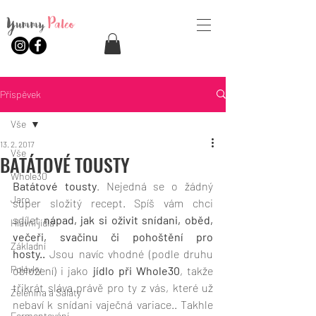
Yummy
Paleo
Příspěvek
Vše
13. 2. 2017
Vše
BATÁTOVÉ TOUSTY
Whole30
Batátové tousty
. Nejedná se o žádný 
Jaro
super složitý recept. Spíš vám chci 
sdílet 
nápad, jak si oživit snídani, oběd, 
Hlavní jídla
večeři, svačinu či pohoštění pro 
Základní
hosty..
 Jsou navíc vhodné (podle druhu 
Polévky
obložení) i jako 
jídlo při Whole30
, takže 
třikrát sláva právě pro ty z vás, které už 
Zelenina a Saláty
nebaví k snídani vaječná variace.. Takhle 
Fermentování