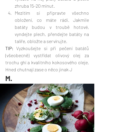
zhruba 15-20 minut.
Mezitím si připravte všechno 
obložení, co máte rádi. Jakmile 
batáty budou v troubě hotové, 
vyndejte plech, přendejte batáty na 
talíře, obložte a servírujte.
TIP:
 Vyzkoušejte si při pečení batátů 
(všeobecně) vystřídat olivový olej za 
trochu ghí a kvalitního kokosového oleje. 
Hned chutnají zase o něco jinak J
M.