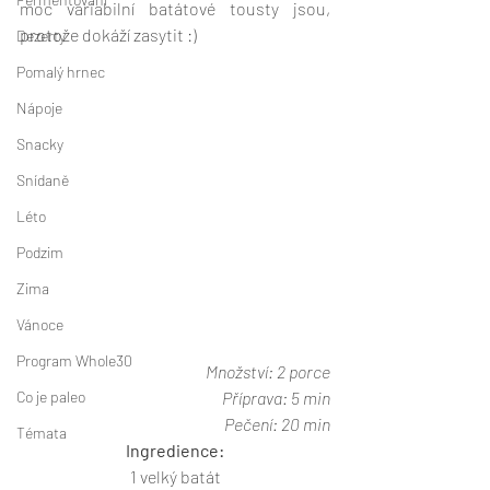
moc variabilní batátové tousty jsou, 
protože dokáží zasytit :)
Dezerty
Pomalý hrnec
Nápoje
Snacky
Snídaně
Léto
Podzim
Zima
Vánoce
Program Whole30
Množství: 2 porce
Co je paleo
Příprava: 5 min
Pečení: 20 min
Témata
Ingredience:
1 velký batát