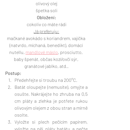
olivový olej
špetka soli
Obložení:
cokoliv co máte rádi
Já preferuju:
mačkané avokádo s koriandrem, vajíčka 
(natvrdo, míchaná, benedikt), domácí 
nutellu, 
mandlové máslo
, prosciutto, 
baby špenát, občas kozí/ovčí sýr, 
granátové jablko, atd..
Postup:
Předehřejte si troubu na 200°C.
Batát oloupejte (nemusíte), omyjte a 
osušte. Nakrájejte ho zhruba na 0,5 
cm pláty a zlehka je potřete rukou 
olivovým olejem z obou stran a mírně 
osolte.
Vyložte si plech pečícím papírem, 
vyložte na něj pláty batátu a pečte 