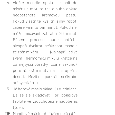
Vložte mandle spolu se solí do 
mixéru a mixujte tak dlouho dokud 
nedostanete krémovou pastu. 
Pokud vlastníte kvalitní silný robot, 
zabere vám to pár minut. Pokud ne, 
může mixování zabrat i 20 minut. 
Během procesu bude potřeba 
alespoň dvakrát seškrabat mandle 
ze stěn mixéru.             (Já například ve 
svém Thermomixu mixuju krátce na 
co nejvyšší obrátky (cca 9 sekund), 
poté až 2-3 minuty na 6. stupeň z 
deseti. Mezitím párkrát seškrabu 
stěny mixéru.)
Já hotové máslo skladuju v ledničce. 
Dá se ale skladovat i při pokojové 
teplotě ve vzduchotěsné nádobě až 
týden.
TIP:
 Mandlové máslo přidávám nejčastěji 