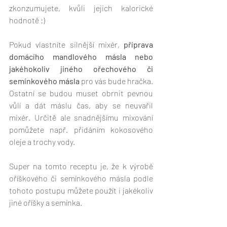
zkonzumujete, kvůli jejich kalorické 
hodnotě :)
Pokud vlastníte silnější mixér, 
příprava 
domácího mandlového másla nebo 
jakéhokoliv jiného ořechového či 
semínkového másla
 pro vás bude hračka. 
Ostatní se budou muset obrnit pevnou 
vůlí a dát máslu čas, aby se neuvařil 
mixér. Určitě ale snadnějšímu mixování 
pomůžete např. přidáním kokosového 
oleje a trochy vody.
Super na tomto receptu je, že k výrobě 
oříškového či semínkového másla podle 
tohoto postupu můžete použít i jakékoliv 
jiné oříšky a semínka.