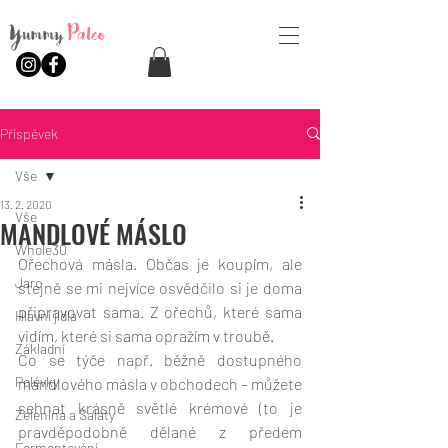
Yummy
Paleo
Příspěvek
Vše
13. 2. 2020
Vše
MANDLOVÉ MÁSLO
Whole30
Ořechová másla. Občas je koupím, ale 
Jaro
stejně se mi nejvíce osvědčilo si je doma 
připravovat sama. Z ořechů, které sama 
Hlavní jídla
vidím, které si sama opražím v troubě.
Základní
Co se týče např. běžně dostupného 
Polévky
mandlového másla v obchodech – můžete 
sehnat krásně světlé krémové (to je 
Zelenina a Saláty
pravděpodobně dělané z předem 
Fermentování