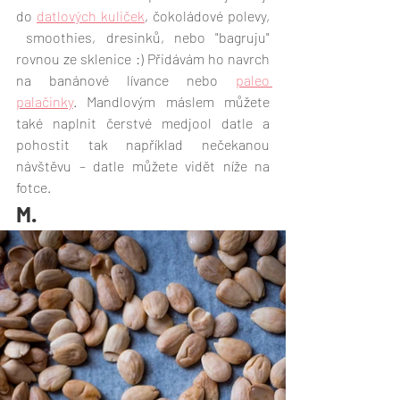
do 
datlových kuliček
, čokoládové polevy, 
 smoothies, dresinků, nebo "bagruju" 
rovnou ze sklenice :) Přidávám ho navrch 
na banánové lívance nebo 
paleo 
palačinky
. Mandlovým máslem můžete 
také naplnit čerstvé medjool datle a 
pohostit tak například nečekanou 
návštěvu – datle můžete vidět níže na 
fotce.
M.