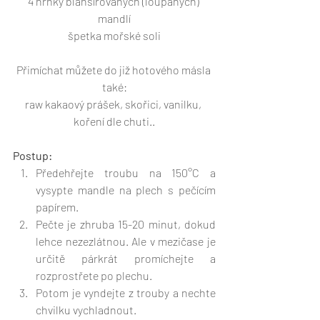
4 hrnky blanšírovaných (loupaných) 
mandlí
špetka mořské soli
Přimíchat můžete do již hotového másla 
také:
raw kakaový prášek, skořici, vanilku, 
koření dle chuti..
Postup:
Předehřejte troubu na 150°C a 
vysypte mandle na plech s pečícím 
papírem.
Pečte je zhruba 15-20 minut, dokud 
lehce nezezlátnou. Ale v mezičase je 
určitě párkrát promíchejte a 
rozprostřete po plechu.
Potom je vyndejte z trouby a nechte 
chvilku vychladnout.