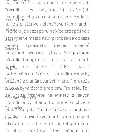
namočených a pak následně usušených 
mandlí -  tzv. raw), tmavé (z pražených 
Dezerty
mandlí se slupkou) nebo něco mezitím a 
Pomalý hrnec
to je z pražených blanšírovaných mandlí. 
Nápoje
Pro tělo je bezesporu nejvíce prospěšné a 
stravitelné máslo raw, protože se dokáže 
Snacky
během správného máčení ořechů 
Snídaně
odstranit kyselina fytová. Ale 
pražené 
Léto
mandle
 dodají máslu zase tu pravou chuť. 
Navíc se pražením také zbavíte 
Podzim
potenciálních škůdců. Já volím vždycky 
Zima
pražené z blanšírovaných mandlí, protože 
slupka bývá často problém. Pro tělo. Tak 
Vánoce
se určitě mrkněte na etikety, z jakých 
Program Whole30
mandlí je vyrobeno to, které si chcete 
Co je paleo
právě koupit. Mandle a také mandlové 
máslo je navíc skvělá potravina pro pleť 
Témata
díky obsahu vitaminu E. Ale doporučuju 
si hlídat množství, které během dne 