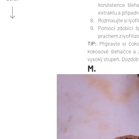
konzistence šleha
extraktu a případn
Rozmixujte si lyof
Pomocí zdobící š
prachem z lyofiliz
TIP: 
Připravte si čok
kokosové šlehačce a 
vysoký stupeň. Dozdob
M. 