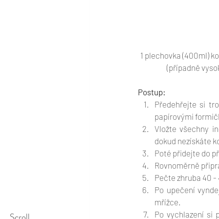
1 plechovka (400ml) ko
(případně vyso
Postup:
Předehřejte si tr
papírovými formič
Vložte všechny in
dokud nezískáte k
Poté přidejte do p
Rovnoměrně připra
Pečte zhruba 40 - 
Po upečení vyndej
mřížce.
Po vychlazení si 
Scroll