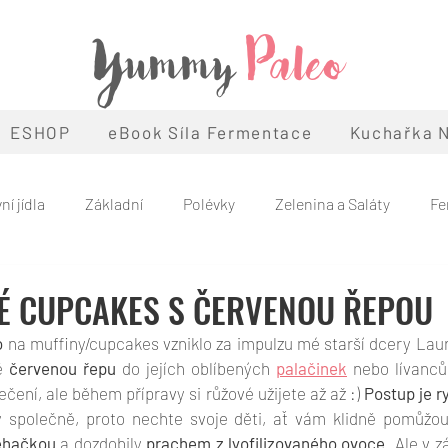
Yummy
Paleo
ESHOP
eBook Síla Fermentace
Kuchařka N
ní jídla
Základní
Polévky
Zelenina a Saláty
Fe
Snacky
Snídaně
Léto
Podzim
Zima
Ván
É CUPCAKES S ČERVENOU ŘEPOU
o
 na muffiny/cupcakes vzniklo za impulzu mé starší dcery Laury
eo
Témata
ě 
červenou řepu
 do jejích oblíbených 
palačinek
 nebo lívanců
ečení, ale během přípravy si růžové užijete až až :) 
Postup je r
 společně, proto nechte svoje děti, ať vám klidně pomůžo
ehačkou
 a dozdobily 
prachem z lyofilizovaného ovoce
. Ale v z