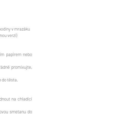
hodiny v mrazáku 
ou verzi)
cím papírem nebo 
ádně promixujte, 
 do těsta. 
nout na chladící 
sovou smetanu do 