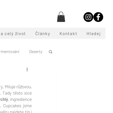
a celý život
Články
Kontakt
Hledej
rmentování
Dezerty
oce
. Miluje růžovou, 
. Tady těsto sice 
ychlý
, ingredience 
u. Cupcakes jsme 
ávěru najdete tip i 