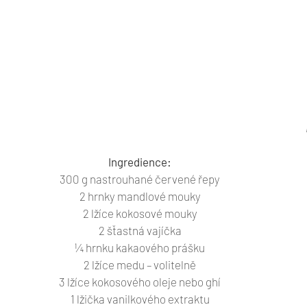
Ingredience:
300 g nastrouhané červené řepy
2 hrnky mandlové mouky
2 lžíce kokosové mouky
2 šťastná vajíčka
¼ hrnku kakaového prášku
2 lžíce medu – volitelně
3 lžíce kokosového oleje nebo ghí
1 lžička vanilkového extraktu