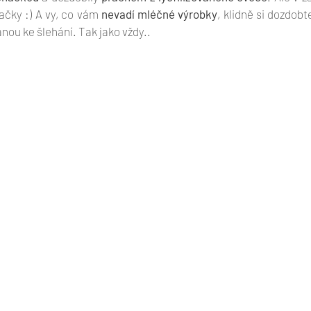
ačky :) A vy, co vám 
nevadí mléčné výrobky
, klidně si dozdobt
ou ke šlehání. Tak jako vždy..