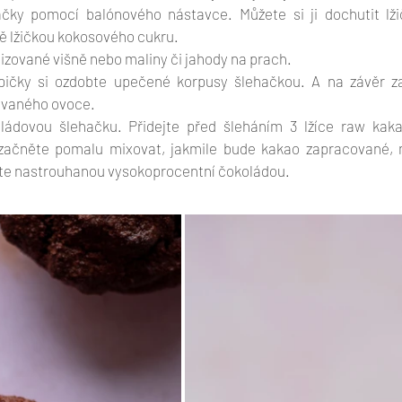
čky pomocí balónového nástavce. Můžete si ji dochutit lži
ě lžičkou kokosového cukru. 
ilizované višně nebo maliny či jahody na prach. 
pičky si ozdobte upečené korpusy šlehačkou. A na závěr za
ovaného ovoce. 
oládovou šlehačku. Přidejte před šleháním 3 lžíce raw kak
začněte pomalu mixovat, jakmile bude kakao zapracované, m
te nastrouhanou vysokoprocentní čokoládou. 