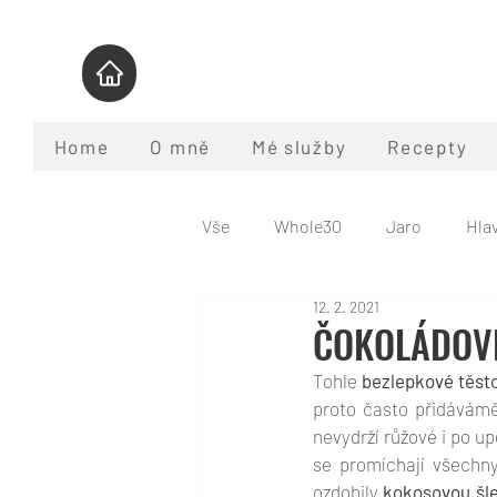
Home
O mně
Mé služby
Recepty
Vše
Whole30
Jaro
Hlav
12. 2. 2021
Pomalý hrnec
Nápoje
ČOKOLÁDOV
Tohle 
bezlepkové těst
Program Whole30
Co je pal
proto často přidávám
nevydrží růžové i po up
se promíchají všechny
ozdobily 
kokosovou šl