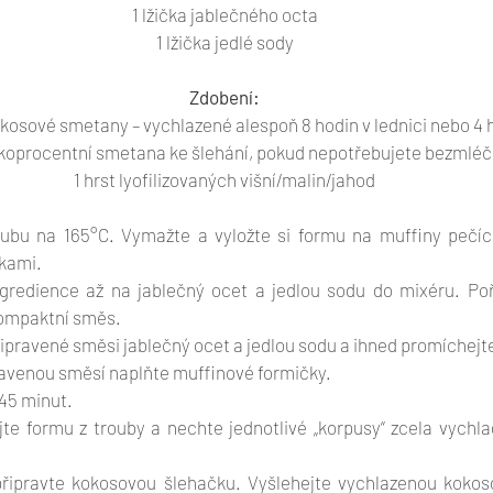
1 lžička jablečného octa
1 lžička jedlé sody
Zdobení:
kosové smetany – vychlazené alespoň 8 hodin v lednici nebo 4 
koprocentní smetana ke šlehání, pokud nepotřebujete bezmléčn
1 hrst lyofilizovaných višní/malin/jahod
oubu na 165°C. Vymažte a vyložte si formu na muffiny pečí
kami. 
gredience až na jablečný ocet a jedlou sodu do mixéru. Poř
ompaktní směs. 
řipravené směsi jablečný ocet a jedlou sodu a ihned promíchejte
venou směsí naplňte muffinové formičky.
45 minut. 
te formu z trouby a nechte jednotlivé „korpusy“ zcela vychlad
připravte kokosovou šlehačku. Vyšlehejte vychlazenou koko