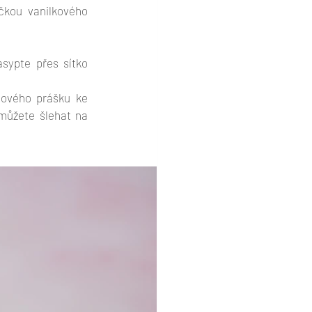
čkou vanilkového 
sypte přes sítko 
aového prášku ke 
ůžete šlehat na 