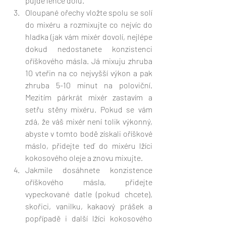
půjde lehce dolů. 
Oloupané ořechy vložte spolu se solí 
do mixéru a rozmixujte co nejvíc do 
hladka (jak vám mixér dovolí, nejlépe 
dokud nedostanete konzistenci 
oříškového másla. Já mixuju zhruba 
10 vteřin na co nejvyšší výkon a pak 
zhruba 5-10 minut na poloviční. 
Mezitím párkrát mixér zastavím a 
setřu stěny mixéru. Pokud se vám 
zdá, že váš mixér není tolik výkonný, 
abyste v tomto bodě získali oříškové 
máslo, přidejte teď do mixéru lžíci 
kokosového oleje a znovu mixujte. 
Jakmile dosáhnete konzistence 
oříškového másla, přidejte 
vypeckované datle (pokud chcete), 
skořici, vanilku, kakaový prášek a 
popřípadě i další lžíci kokosového 