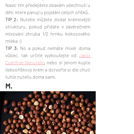
Navíc tím předejdete obavám vdechnutí u 
dětí, které panují u pojídání celých oříšků. 
TIP 2:
 Nutelle můžete dodat krémovější 
strukturu, pokud přidáte v závěrečném 
mixování zhruba 1/2 hrnku kokosového 
mléka ;)
TIP 3:
 No a pokud nemáte mixér doma 
vůbec, tak určitě vyzkoušejte od 
Janči 
Cukrfree Nenutellu
 nebo si jenom kupte 
lískooříškový krém a dotvořte si dle chuti 
tuhle nutellu doma sami.  
M.