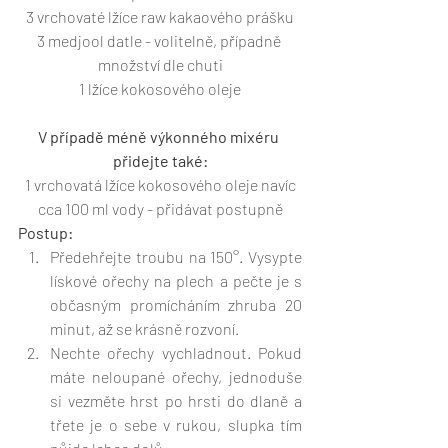
3 vrchovaté lžíce raw kakaového prášku
3 medjool datle - volitelně, případně 
množství dle chuti
1 lžíce kokosového oleje
V případě méně výkonného mixéru 
přidejte také:
1 vrchovatá lžíce kokosového oleje navíc
cca 100 ml vody - přidávat postupně
Postup:
Předehřejte troubu na 150°. Vysypte 
lískové ořechy na plech a pečte je s 
občasným promícháním zhruba 20 
minut, až se krásně rozvoní. 
Nechte ořechy vychladnout. Pokud 
máte neloupané ořechy, jednoduše 
si vezměte hrst po hrsti do dlaně a 
třete je o sebe v rukou, slupka tím 