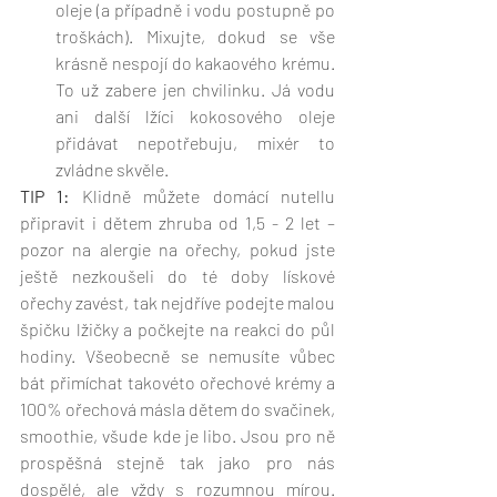
oleje (a případně i vodu postupně po 
troškách). Mixujte, dokud se vše 
krásně nespojí do kakaového krému. 
To už zabere jen chvilinku. Já vodu 
ani další lžíci kokosového oleje 
přidávat nepotřebuju, mixér to 
zvládne skvěle. 
TIP 1:
 Klidně můžete domácí nutellu 
připravit i dětem zhruba od 1,5 - 2 let – 
pozor na alergie na ořechy, pokud jste 
ještě nezkoušeli do té doby lískové 
ořechy zavést, tak nejdříve podejte malou 
špičku lžičky a počkejte na reakci do půl 
hodiny. Všeobecně se nemusíte vůbec 
bát přimíchat takovéto ořechové krémy a 
100% ořechová másla dětem do svačinek, 
smoothie, všude kde je libo. Jsou pro ně 
prospěšná stejně tak jako pro nás 
dospělé, ale vždy s rozumnou mírou. 