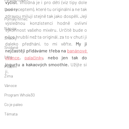
vyčíst
. Vhodná je i pro děti (viz tipy dole 
pod receptem), které tu originální a ne tak 
Dezerty
zdravou milují stejně tak jako dospělí. Její 
Pomalý hrnec
výslednou konzistenci hodně ovlivní 
Nápoje
výkonnost vašeho mixéru. Určitě bude o 
něco hrubší než ta originál, za to v chuti ji 
Snacky
daleko předhání, to mi věřte. 
My ji 
Snídaně
nejčastěji přidáváme třeba na 
banánové 
Léto
lívance
, 
palačinky
, nebo jen tak do 
jogurtu a kakaových smoothie.
 Užijte si 
Podzim
ji.
Zima
Vánoce
Program Whole30
Co je paleo
Témata