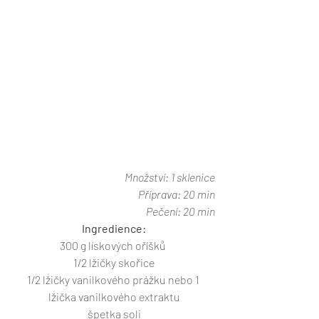
Množství: 1 sklenice
Příprava: 20 min
Pečení: 20 min
Ingredience:
300 g lískových oříšků 
1/2 lžičky skořice
1/2 lžičky vanilkového prážku nebo 1 
lžička vanilkového extraktu
špetka soli