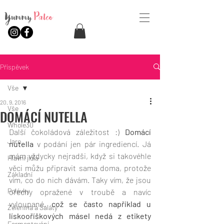
Yummy
Paleo
Příspěvek
Vše
20. 9. 2016
Vše
DOMÁCÍ NUTELLA
Whole30
Další čokoládová záležitost :) 
Domácí 
Jaro
nutella
 v podání jen pár ingrediencí. Já 
mám vždycky nejradši, když si takovéhle 
Hlavní jídla
věci můžu připravit sama doma, protože 
Základní
vím, co do nich dávám. Taky vím, že jsou 
Polévky
ořechy opražené v troubě a navíc 
vyloupané, 
což se často například u 
Zelenina a Saláty
lískooříškových másel nedá z etikety 
Fermentování