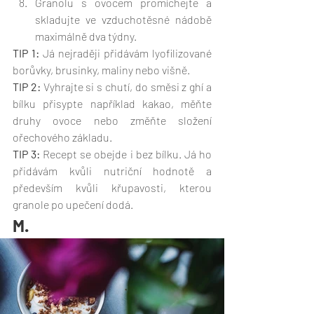
Granolu s ovocem promíchejte a 
skladujte ve vzduchotěsné nádobě 
maximálně dva týdny.  
TIP 1:
 Já nejraději přidávám lyofilizované 
borůvky, brusinky, maliny nebo višně. 
TIP 2:
 Vyhrajte si s chutí, do směsi z ghí a 
bílku přisypte například kakao, měňte 
druhy ovoce nebo změňte složení 
ořechového základu.
TIP 3:
 Recept se obejde i bez bílku. Já ho 
přidávám kvůli nutriční hodnotě a 
především kvůli křupavosti, kterou 
granole po upečení dodá. 
M.