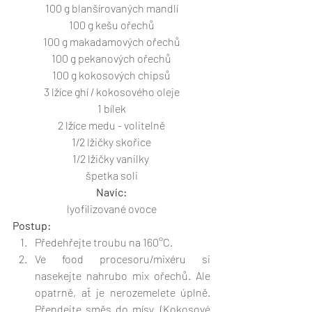
100 g blanšírovaných mandlí
100 g kešu ořechů
100 g makadamových ořechů
100 g pekanových ořechů
100 g kokosových chipsů
3 lžíce ghí / kokosového oleje
1 bílek
2 lžíce medu - volitelně
1/2 lžičky skořice
1/2 lžičky vanilky 
špetka soli
Navíc:
lyofilizované ovoce
Postup:
Předehřejte troubu na 160°C. 
Ve food procesoru/mixéru si 
nasekejte nahrubo mix ořechů. Ale 
opatrně, ať je nerozemelete úplně. 
Přendejte směs do mísy. (Kokosové 