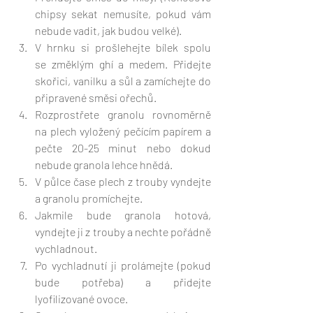
chipsy sekat nemusíte, pokud vám 
nebude vadit, jak budou velké).
V hrnku si prošlehejte bílek spolu 
se změklým ghí a medem. Přidejte 
skořici, vanilku a sůl a zamíchejte do 
připravené směsi ořechů.
Rozprostřete granolu rovnoměrně 
na plech vyložený pečícím papírem a 
pečte 20-25 minut nebo dokud 
nebude granola lehce hnědá. 
V půlce čase plech z trouby vyndejte 
a granolu promíchejte.
Jakmile bude granola hotová, 
vyndejte ji z trouby a nechte pořádně 
vychladnout. 
Po vychladnutí ji prolámejte (pokud 
bude potřeba) a přidejte 
lyofilizované ovoce. 