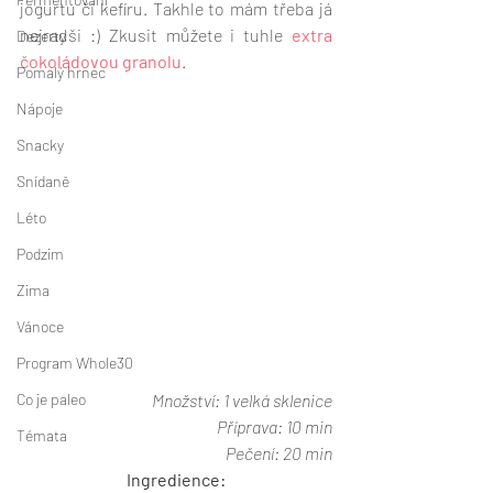
jogurtu či kefíru. Takhle to mám třeba já 
nejradši :) Zkusit můžete i tuhle 
extra 
Dezerty
čokoládovou granolu
. 
Pomalý hrnec
Nápoje
Snacky
Snídaně
Léto
Podzim
Zima
Vánoce
Program Whole30
Co je paleo
Množství: 1 velká sklenice
Příprava: 10 min
Témata
Pečení: 20 min
Ingredience: