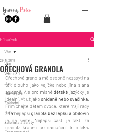
Yummy
Paleo
Příspěvek
Vše
29. 5. 2018
Vše
OŘECHOVÁ GRANOLA
Whole30
Ořechová granola mě osobně nezasytí na 
Jaro
tak dlouho jako vajíčka nebo jiná slaná 
snídaně. Ale pro mlsné 
dětské
 jazýčky je 
Hlavní jídla
ideální. Ať už jako 
snídaně nebo svačinka
. 
Základní
Přimíchejte dětem ovoce, které mají rády 
Polévky
a ta nejlepší 
granola bez lepku a obilovin
je na světě. Nejlepší částí je fakt, že 
Zelenina a Saláty
granola křupe i po namočení do mléka, 
Fermentování