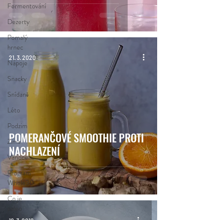
Fermentování
Dezerty
Pomalý
hrnec
21. 3. 2020
Nápoje
Snacky
Snídaně
Léto
Podzim
POMERANČOVÉ SMOOTHIE PROTI
Zima
NACHLAZENÍ
Vánoce
Program
Whole30
Co je
paleo