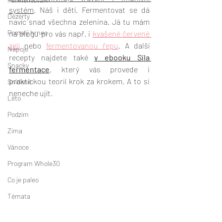
systém
. Náš i dětí. Fermentovat se dá 
Dezerty
navíc snad všechna zelenina. Já tu mám 
Pomalý hrnec
na blogu pro vás např. i 
kvašené červené 
zelí
 nebo 
fermentovanou řepu
. A další 
Nápoje
recepty najdete také 
v ebooku Síla 
Snacky
fermentace
, který vás provede i 
praktickou teorií krok za krokem. A to si 
Snídaně
neneche ujít. 
Léto
Podzim
Zima
Vánoce
Program Whole30
Co je paleo
Témata