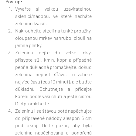
Postup:
Vyvařte si velkou uzavíratelnou 
sklenici/nádobu, ve které necháte 
zeleninu kvasit.
Nakrouhejte si zelí na tenké proužky, 
oloupanou mrkev nahrubo, cibuli na 
jemné plátky. 
Zeleninu dejte do velké mísy, 
přisypte sůl, kmín, kopr a případně 
pepř a důkladně promačkejte, dokud 
zelenina nepustí šťávu. To zabere 
nejvíce času (cca 10 minut), ale buďte 
důkladní. Ochutnejte a přidejte 
koření podle vaší chuti a ještě čistou 
lžící promíchejte.
Zeleninu i se šťávou poté napěchujte 
do připravené nádoby alespoň 5 cm 
pod okraj. Dejte pozor, aby byla 
zelenina napěchovaná a ponořená 