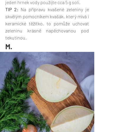
jeden hrnek vody použijte cca 5 g soli. 
TIP 2:
 Na přípravu kvašené zeleniny je 
skvělým pomocníkem kvašák, který mívá i 
keramické těžítko, to pomůže uchovat 
zeleninu krásně napěchovanou pod 
tekutinou.
M.