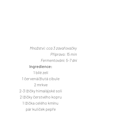
Množství: cca 3 zavařovačky
Příprava: 15 min
Fermentování: 5-7 dní
Ingredience:
1 bílé zelí
1 červená/žlutá cibule
2 mrkve
2-3 lžičky himalájské soli
2 lžičky čerstvého kopru
1 lžička celého kmínu 
pár kuliček pepře