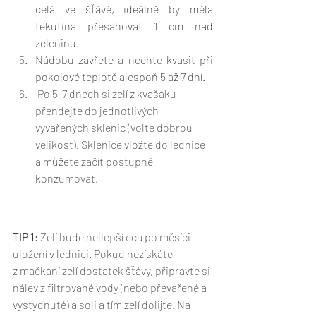
celá ve šťávě, ideálně by měla 
tekutina přesahovat 1 cm nad 
zeleninu. 
Nádobu zavřete a nechte kvasit při 
pokojové teplotě alespoň 5 až 7 dní.
Po 5-7 dnech si zelí z kvašáku 
přendejte do jednotlivých 
vyvařených sklenic (volte dobrou 
velikost). Sklenice vložte do lednice 
a můžete začít postupně 
konzumovat. 
TIP 1:
 Zelí bude nejlepší cca po měsíci 
uložení v lednici. Pokud nezískáte 
z mačkání zelí dostatek šťávy, připravte si 
nálev z filtrované vody (nebo převařené a 
vystydnuté) a soli a tím zelí dolijte. Na 