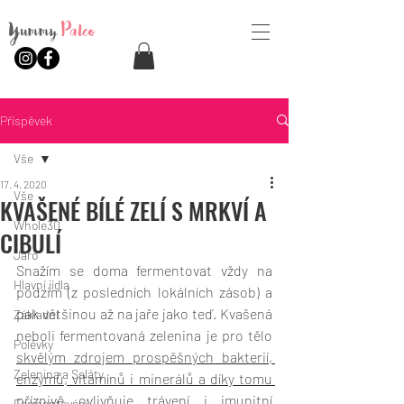
Yummy
Paleo
Příspěvek
Vše
17. 4. 2020
Vše
KVAŠENÉ BÍLÉ ZELÍ S MRKVÍ A
Whole30
CIBULÍ
Jaro
Snažím se doma fermentovat vždy na 
Hlavní jídla
podzim (z posledních lokálních zásob) a 
pak většinou až na jaře jako teď. Kvašená 
Základní
neboli fermentovaná zelenina je pro tělo 
Polévky
skvělým zdrojem prospěšných bakterií, 
Zelenina a Saláty
enzymů, vitamínů i minerálů a díky tomu 
příznivě ovlivňuje trávení i imunitní 
Fermentování