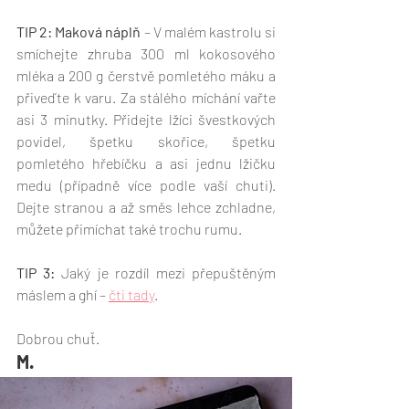
TIP 2: Maková náplň
 – V malém kastrolu si 
smíchejte zhruba 300 ml kokosového 
mléka a 200 g čerstvě pomletého máku a 
přiveďte k varu. Za stálého míchání vařte 
asi 3 minutky. Přidejte lžíci švestkových 
povidel, špetku skořice, špetku 
pomletého hřebíčku a asi jednu lžičku 
medu (případně více podle vaší chuti). 
Dejte stranou a až směs lehce zchladne, 
můžete přimíchat také trochu rumu. 
TIP 3: 
Jaký je rozdíl mezi přepuštěným 
máslem a ghí – 
čti tady
.
Dobrou chuť.
M. 