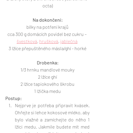
octa)
Na dokončení:
bílky na potření krajů
cca 300 g domácích povidel bez cukru – 
švestková
, 
hrušková
, 
jablečná
3 lžíce přepuštěného másla/ghí - horké
Drobenka:
1/3 hrnku mandlové mouky
2 lžíce ghí
2 lžíce tapiokového škrobu
1 lžička medu
Postup:
Nejprve je potřeba připravit kvásek. 
Ohřejte si lehce kokosové mléko, aby 
bylo vlažné a zamíchejte do něho 1 
lžíci medu. Jakmile budete mít med 