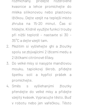
rozmíchaný, přidejte rozdrolené 
kvasnice a lehce promíchejte do 
mléka silikonovou nebo plastovou 
lžičkou. Dejte vzejít na teplejší místo 
zhruba na 15-20 minut. Čas si 
hlídejte. Klidně využijte funkci trouby 
při nižší teplotě – nastavte si 30 – 
35°C a dejte vzejít tam. 
Mezitím si vyšlehejte ghí a žloutky 
spolu se zbývajícími 2 lžícemi medu a 
2 lžičkami citrónové šťávy.
Do velké mísy si nasypte mandlovou 
mouku, tapiokový škrob, přidejte 
špetku soli a kypřicí prášek a 
promíchejte.
Směs s vyšlehanými žloutky 
přendejte do velké mísy a přidejte 
vzejitý kvásek. Vypracujte těsto. Buď 
v robotu nebo jen vařečkou. Těsto 