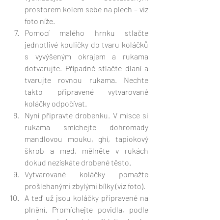
prostorem kolem sebe na plech – viz 
foto níže.
Pomocí malého hrnku stlačte 
jednotlivé kouličky do tvaru koláčků 
s vyvýšeným okrajem a rukama 
dotvarujte. Případně stlačte dlaní a 
tvarujte rovnou rukama. Nechte 
takto připravené vytvarované 
koláčky odpočívat.
Nyní připravte drobenku. V misce si 
rukama smíchejte dohromady 
mandlovou mouku, ghí, tapiokový 
škrob a med, mělněte v rukách 
dokud nezískáte drobené těsto. 
Vytvarované koláčky pomažte 
prošlehanými zbylými bílky (viz foto).
A teď už jsou koláčky připravené na 
plnění. Promíchejte povidla, podle 