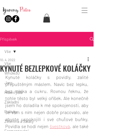
Yummy
Paleo
Příspěvek
Vše
10. 4. 2022
Vše
KYNUTÉ BEZLEPKOVÉ KOLÁČKY
Whole30
Kynuté koláčky s povidly, zalité 
Jaro
přepuštěným máslem. Navíc bez lepku, 
bez mléka a cukru. Rovnou řeknu, že 
Hlavní jídla
tohle těsto byl velký oříšek. Ale konečně 
Základní
jsem ho doladila k mé spokojenosti, aby 
Polévky
se vám s ním nejen dobře pracovalo, ale 
abyste uspokojili i své chuťové buňky. 
Zelenina a Saláty
Povidla se hodí nejen 
švestková
, ale také 
Fermentování