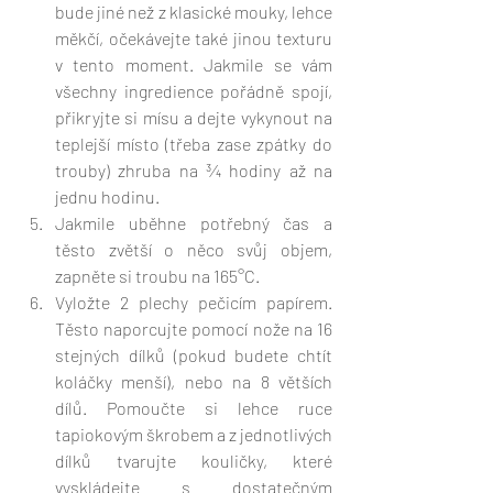
bude jiné než z klasické mouky, lehce 
měkčí, očekávejte také jinou texturu 
v tento moment. Jakmile se vám 
všechny ingredience pořádně spojí, 
přikryjte si mísu a dejte vykynout na 
teplejší místo (třeba zase zpátky do 
trouby) zhruba na ¾ hodiny až na 
jednu hodinu. 
Jakmile uběhne potřebný čas a 
těsto zvětší o něco svůj objem, 
zapněte si troubu na 165°C. 
Vyložte 2 plechy pečicím papírem. 
Těsto naporcujte pomocí nože na 16 
stejných dílků (pokud budete chtít 
koláčky menší), nebo na 8 větších 
dílů. Pomoučte si lehce ruce 
tapiokovým škrobem a z jednotlivých 
dílků tvarujte kouličky, které 
vyskládejte s dostatečným 