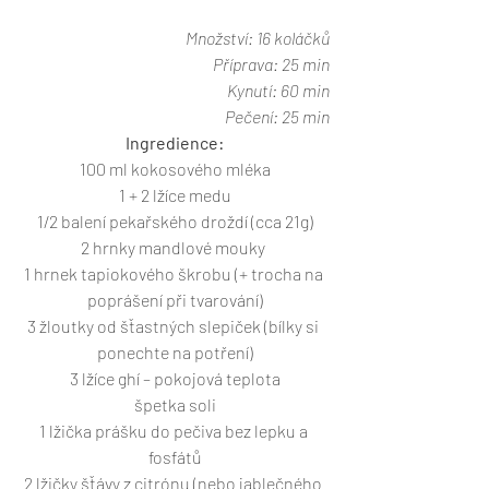
Množství: 16 koláčků
Příprava: 25 min
Kynutí: 60 min
Pečení: 25 min
Ingredience:
100 ml kokosového mléka
1 + 2 lžíce medu
1/2 balení pekařského droždí (cca 21g)
2 hrnky mandlové mouky 
1 hrnek tapiokového škrobu (+ trocha na 
poprášení při tvarování)
3 žloutky od šťastných slepiček (bílky si 
ponechte na potření)
3 lžíce ghí – pokojová teplota
špetka soli
1 lžička prášku do pečiva bez lepku a 
fosfátů
2 lžičky šťávy z citrónu (nebo jablečného 