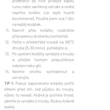
preferencí do nich přidejte kapku 
rumu nebo vanilkový extrakt a směsí 
naplňte koláče. (Je lepší hustší 
konzistence). Použila jsem cca 1 lžíci 
na každý koláček. 
Navrch přes koláčky rozdrobte 
připravenou drobenku (volitelně). 
Pečte v předehřáté troubě na 165°C 
zhruba 25-30 minut, pohlídejte si.
Po upečení koláčky vyndejte z trouby 
a přelijte horkým přepuštěným 
máslem nebo ghí.
Nechte chvilku vychladnout a 
servírujte.
TIP 1:
 Pokud zapomenete koláčky potřít 
bílkem před tím, než půjdou do trouby, 
vůbec to nevadí. Klidně je potřete ihned, 
jakmile je vyndáte z trouby. Budou krásně 
lesklé. 