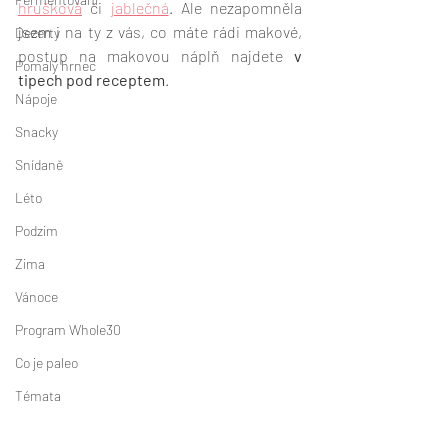
hrušková
 či 
jablečná
. Ale nezapomněla 
jsem i na ty z vás, co máte rádi makové, 
Dezerty
postup na makovou náplň najdete
 v 
Pomalý hrnec
tipech pod receptem
.
Nápoje
Snacky
Snídaně
Léto
Podzim
Zima
Vánoce
Program Whole30
Co je paleo
Témata